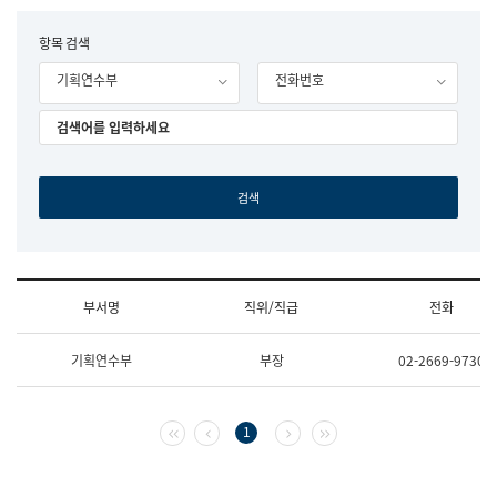
립
국
F
항목 검색
어
o
원
기획연수부
전화번호
r
조
m
직
도
국
어
원
원
장
기
획
연
수
부서명
직위/직급
전화
부
기
조
획
기획연수부
부장
02-2669-9730
직
운
및
영
업
과
무
공
첫 페이지
이전 페이지
다음 페이지
마지막 페이지
1
소
공
개
언
(부
어
서
과