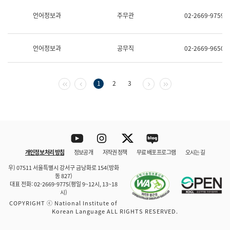
보
과
언어정보과
주무관
02-2669-9759
한
국
어
언어정보과
공무직
02-2669-9650
진
흥
과
수
첫 페이지
이전 페이지
다음 페이지
마지막 페이지
1
2
3
어
점
자
진
흥
과
Youtube
Instagram
Twitter
blog
개인정보 처리 방침
정보공개
저작권 정책
무료 배포 프로그램
오시는 길
바로 가기
문체부와 소속기관
우) 07511 서울특별시 강서구 금낭화로 154(방화
동 827)
대표 전화: 02-2669-9775(평일 9~12시, 13~18
시)
COPYRIGHT ⓒ National Institute of
Korean Language ALL RIGHTS RESERVED.