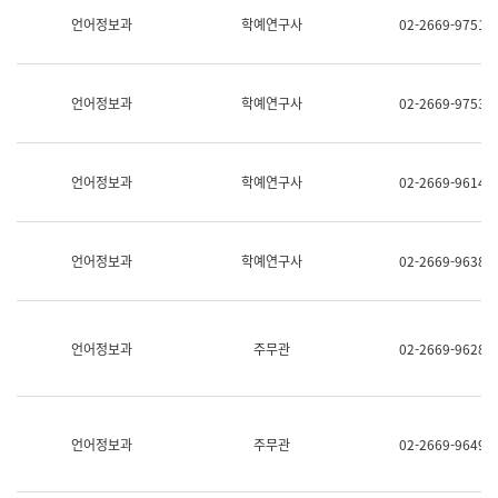
명,
교
언어정보과
학예연구사
02-2669-9751
직
육
위/
연
직
수
급,
과
언어정보과
학예연구사
02-2669-9753
전
어
화,
문
담
연
당
구
언어정보과
학예연구사
02-2669-9614
업
실
무)
어
문
연
언어정보과
학예연구사
02-2669-9638
구
과
어
문
연
언어정보과
주무관
02-2669-9628
구
과
(사
전
팀)
언어정보과
주무관
02-2669-9649
언
어
정