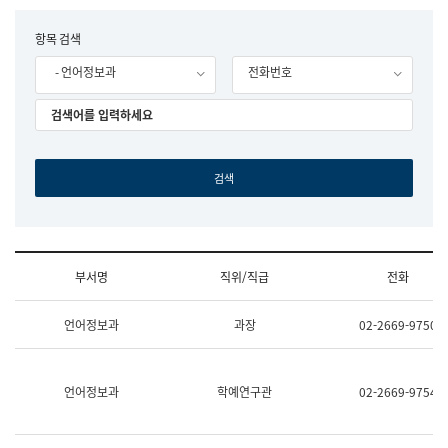
립
국
F
항목 검색
어
o
원
- 언어정보과
전화번호
r
조
m
직
도
국
어
원
원
장
기
획
연
수
부서명
직위/직급
전화
부
기
조
획
언어정보과
과장
02-2669-9750
직
운
및
영
업
과
무
공
언어정보과
학예연구관
02-2669-9754
소
공
개
언
(부
어
서
과