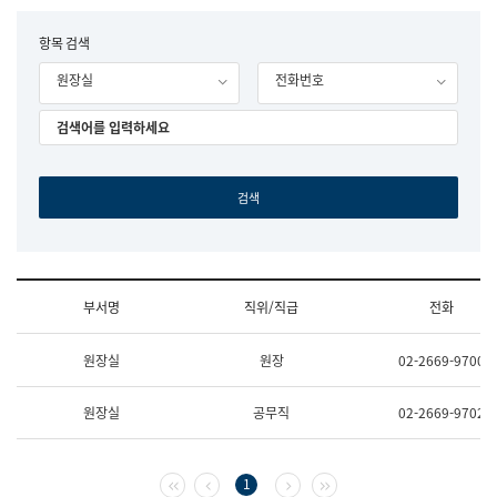
립
국
F
항목 검색
어
o
원
원장실
전화번호
r
조
m
직
도
국
어
원
원
장
기
획
연
수
부서명
직위/직급
전화
부
기
조
획
원장실
원장
02-2669-9700
직
운
및
영
업
과
원장실
공무직
02-2669-9702
무
공
소
공
개
언
(부
어
첫 페이지
이전 페이지
다음 페이지
마지막 페이지
1
서
과