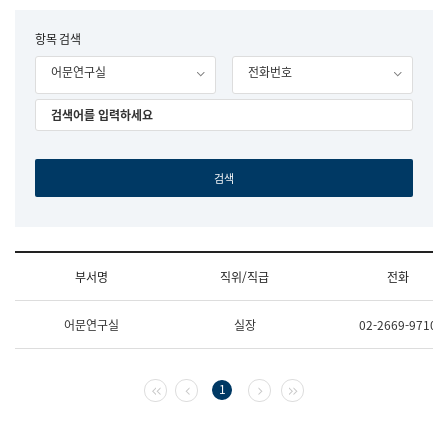
립
국
F
항목 검색
어
o
원
어문연구실
전화번호
r
조
m
직
도
국
어
원
원
장
기
획
연
수
부서명
직위/직급
전화
부
기
조
획
어문연구실
실장
02-2669-9710
직
운
및
영
업
과
무
공
첫 페이지
이전 페이지
다음 페이지
마지막 페이지
1
소
공
개
언
(부
어
서
과