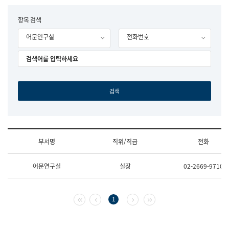
립
국
F
항목 검색
어
o
원
어문연구실
전화번호
r
조
m
직
도
국
어
원
원
장
기
획
연
수
부서명
직위/직급
전화
부
기
조
획
어문연구실
실장
02-2669-9710
직
운
및
영
업
과
무
공
첫 페이지
이전 페이지
다음 페이지
마지막 페이지
1
소
공
개
언
(부
어
서
과