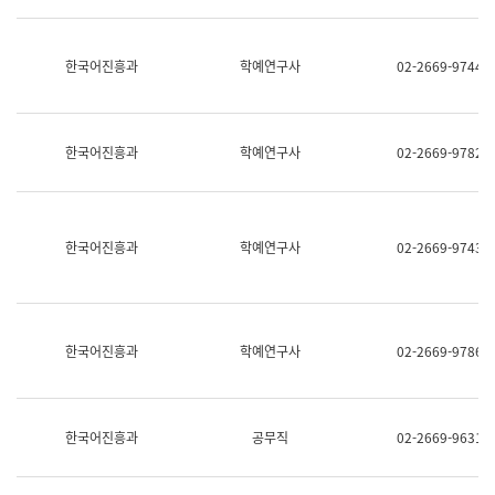
명,
교
직
육
위/
연
한국어진흥과
학예연구사
02-2669-9744
직
수
급,
과
전
어
화,
문
담
연
한국어진흥과
학예연구사
02-2669-9782
당
구
업
실
무)
어
문
연
한국어진흥과
학예연구사
02-2669-9743
구
과
어
문
연
한국어진흥과
학예연구사
02-2669-9786
구
과
(사
전
팀)
한국어진흥과
공무직
02-2669-9631
언
어
정