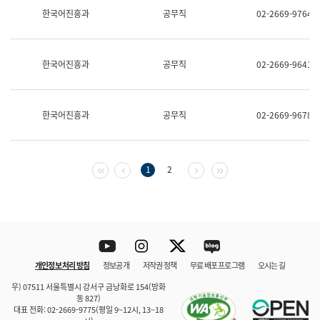
보
한국어진흥과
공무직
02-2669-9764
과
한
국
어
한국어진흥과
공무직
02-2669-9641
진
흥
과
수
한국어진흥과
공무직
02-2669-9678
어
점
자
진
흥
첫 페이지
이전 페이지
다음 페이지
마지막 페이지
1
2
과
Youtube
Instagram
Twitter
blog
개인정보 처리 방침
정보공개
저작권 정책
무료 배포 프로그램
오시는 길
바로 가기
문체부와 소속기관
우) 07511 서울특별시 강서구 금낭화로 154(방화
동 827)
대표 전화: 02-2669-9775(평일 9~12시, 13~18