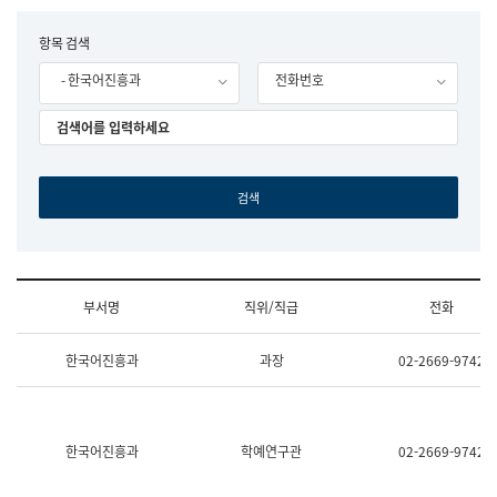
립
국
F
항목 검색
어
o
원
- 한국어진흥과
전화번호
r
조
m
직
도
국
어
원
원
장
기
획
연
수
부서명
직위/직급
전화
부
기
조
획
한국어진흥과
과장
02-2669-9742
직
운
및
영
업
과
무
공
소
공
한국어진흥과
학예연구관
02-2669-9742
개
언
(부
어
서
과