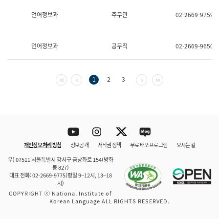
보
과
언어정보과
주무관
02-2669-9759
한
국
어
언어정보과
공무직
02-2669-9650
진
흥
과
수
첫 페이지
이전 페이지
다음 페이지
마지막 페이지
1
2
3
어
점
자
진
흥
과
Youtube
Instagram
Twitter
blog
개인정보 처리 방침
정보공개
저작권 정책
무료 배포 프로그램
오시는 길
바로 가기
문체부와 소속기관
우) 07511 서울특별시 강서구 금낭화로 154(방화
동 827)
대표 전화: 02-2669-9775(평일 9~12시, 13~18
시)
COPYRIGHT ⓒ National Institute of
Korean Language ALL RIGHTS RESERVED.