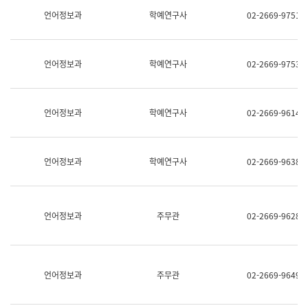
명,
교
언어정보과
학예연구사
02-2669-9751
직
육
위/
연
직
수
급,
과
언어정보과
학예연구사
02-2669-9753
전
어
화,
문
담
연
당
구
언어정보과
학예연구사
02-2669-9614
업
실
무)
어
문
연
언어정보과
학예연구사
02-2669-9638
구
과
어
문
연
언어정보과
주무관
02-2669-9628
구
과
(사
전
팀)
언어정보과
주무관
02-2669-9649
언
어
정