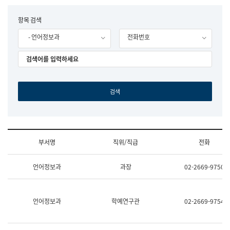
립
국
F
항목 검색
어
o
원
- 언어정보과
전화번호
r
조
m
직
도
국
어
원
원
장
기
획
연
수
부서명
직위/직급
전화
부
기
조
획
언어정보과
과장
02-2669-9750
직
운
및
영
업
과
무
공
언어정보과
학예연구관
02-2669-9754
소
공
개
언
(부
어
서
과