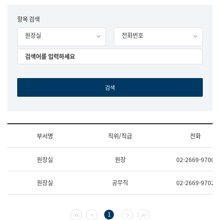
립
국
F
항목 검색
어
o
원
원장실
전화번호
r
조
m
직
도
국
어
원
원
장
기
획
연
수
부서명
직위/직급
전화
부
기
조
획
원장실
원장
02-2669-9700
직
운
및
영
업
과
원장실
공무직
02-2669-9702
무
공
소
공
개
언
(부
어
첫 페이지
이전 페이지
다음 페이지
마지막 페이지
1
서
과