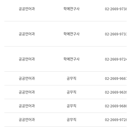
명,
교
공공언어과
학예연구사
02-2669-9738
직
육
위/
연
직
수
급,
과
전
어
공공언어과
학예연구사
02-2669-9733
화,
문
담
연
당
구
업
실
무)
어
공공언어과
학예연구사
02-2669-9724
문
연
구
과
공공언어과
공무직
02-2669-9667
어
문
연
공공언어과
공무직
02-2669-9639
구
과
(사
공공언어과
공무직
02-2669-9680
전
팀)
언
공공언어과
공무직
02-2669-9728
어
정