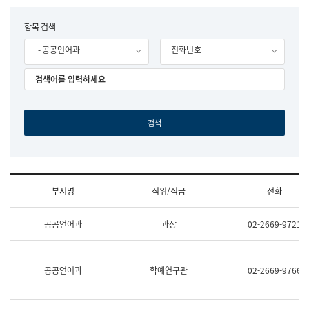
립
국
F
항목 검색
어
o
원
- 공공언어과
전화번호
r
조
m
직
도
국
어
원
원
장
기
획
연
수
부서명
직위/직급
전화
부
기
조
획
공공언어과
과장
02-2669-9721
직
운
및
영
업
과
무
공
공공언어과
학예연구관
02-2669-9766
소
공
개
언
(부
어
서
과