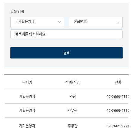
립
국
F
항목 검색
어
o
원
- 기획운영과
전화번호
r
조
m
직
도
국
어
원
원
장
기
획
연
수
부서명
직위/직급
전화
부
기
조
획
기획운영과
과장
02-2669-9770
직
운
및
영
업
과
기획운영과
사무관
02-2669-9772
무
공
소
공
개
언
기획운영과
주무관
02-2669-9774
(부
어
서
과