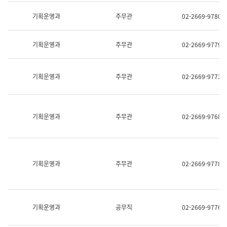
명,
교
직
기획운영과
주무관
02-2669-9780
육
위/
연
직
수
급,
과
기획운영과
주무관
02-2669-9779
전
어
화,
문
담
연
당
기획운영과
주무관
02-2669-9773
구
업
실
무)
어
문
연
기획운영과
주무관
02-2669-9768
구
과
어
문
연
구
기획운영과
주무관
02-2669-9778
과
(사
전
팀)
언
기획운영과
공무직
02-2669-9776
어
정