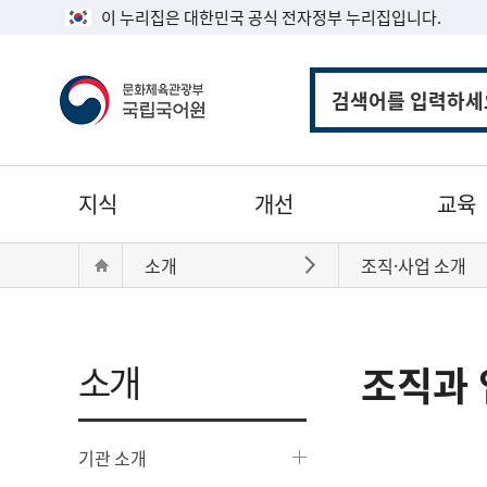
이 누리집은 대한민국 공식 전자정부 누리집입니다.
통
합
검
색
주
지식
개선
교육
메
뉴
현
Home
소개
조직·사업 소개
바로가기
재
위
치:
소개
조직과 
기관 소개