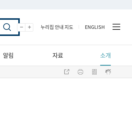
누리집 안내 지도
ENGLISH
전체 
축소
확대
알림
자료
소개
주소 복사
프린트
점자파일 내려받기
점자뷰어 보