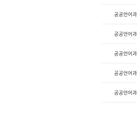
실
어
공공언어과
문
연
구
공공언어과
과
어
문
공공언어과
연
구
공공언어과
과
(사
전
공공언어과
팀)
언
어
정
보
과