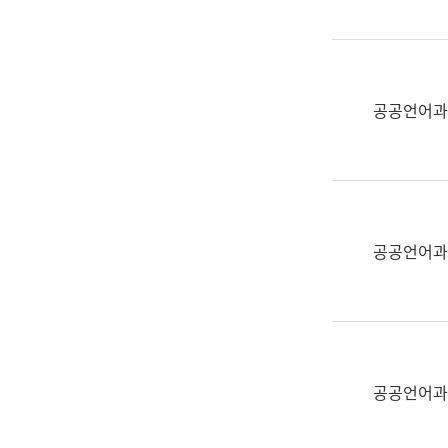
(부
획
서
운
명,
영
직
과
위/
공공언어과
공
직
공
급,
언
전
어
화,
과
담
교
공공언어과
당
육
업
연
무)
수
과
어
문
공공언어과
연
구