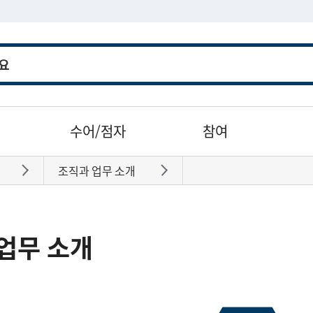
수어/점자
참여
조직과 업무 소개
바로가기
바로가기
업무 소개