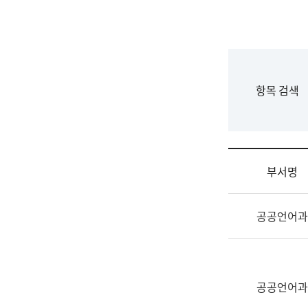
국
립
국
어
원
F
항목 검색
조
o
직
r
도
m
국
어
부서명
원
원
조
장
공공언어과
직
기
및
획
업
연
무
수
소
공공언어과
부
개
기