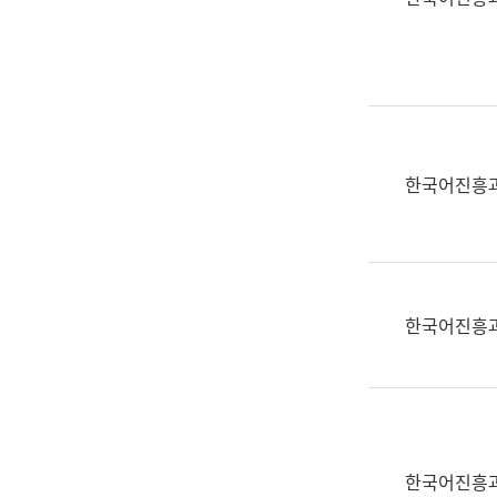
(부
획
서
운
명,
영
직
과
위/
공
직
공
급,
언
한국어진흥
전
어
화,
과
담
교
당
육
업
연
한국어진흥
무)
수
과
어
문
연
구
한국어진흥