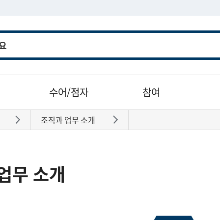
수어/점자
참여
조직과 업무 소개
바로가기
바로가기
업무 소개