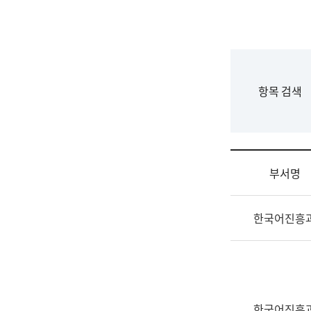
국
립
국
어
원
F
항목 검색
조
o
직
r
도
m
국
어
부서명
원
원
조
장
한국어진흥
직
기
및
획
업
연
무
수
소
부
개
기
한국어진흥