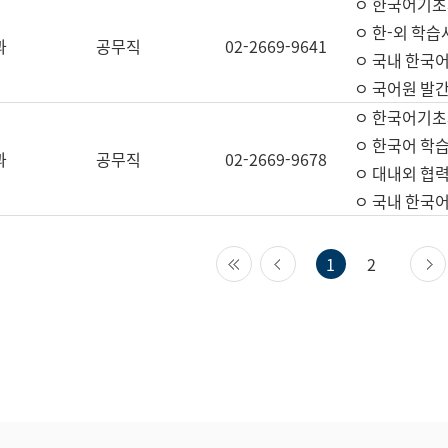
ㅇ 한국어기초
ㅇ 한-외 학습
과
공무직
02-2669-9641
ㅇ 국내 한국
ㅇ 국어원 발간
ㅇ 한국어기초
ㅇ 한국어 학
과
공무직
02-2669-9678
ㅇ 대내외 협력
ㅇ 국내 한국
첫 페이지
이전 페이지
1
2