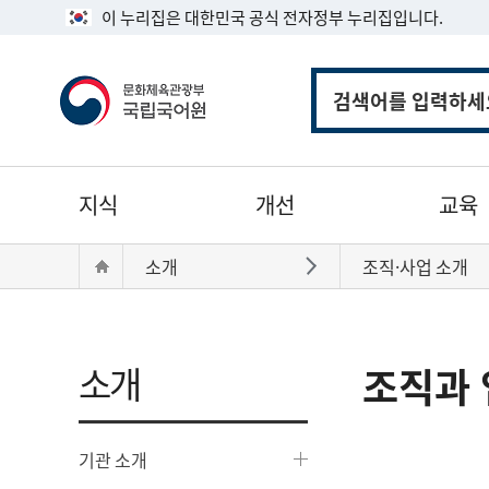
이 누리집은 대한민국 공식 전자정부 누리집입니다.
통
합
검
색
주
지식
개선
교육
메
뉴
현
Home
소개
조직·사업 소개
바로가기
재
위
치:
소개
조직과 
기관 소개