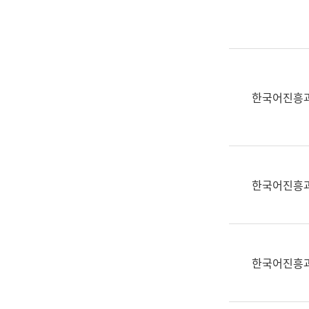
실
어
문
연
구
과
한국어진흥
어
문
연
구
과
한국어진흥
(사
전
팀)
언
어
한국어진흥
정
보
과