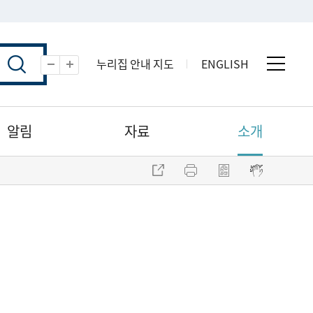
누리집 안내 지도
ENGLISH
전체 
축소
확대
알림
자료
소개
주소 복사
프린트
점자파일 내려받기
점자뷰어 보