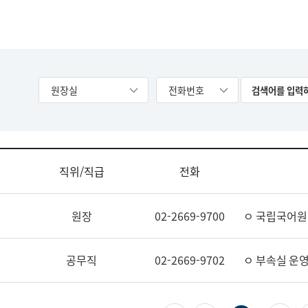
원장실
전화번호
직위/직급
전화
원장
02-2669-9700
ㅇ 국립국어원
공무직
02-2669-9702
ㅇ 부속실 운