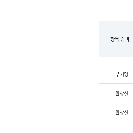
국
립
국
어
원
F
항목 검색
조
o
직
r
도
m
국
어
부서명
원
원
조
장
원장실
직
기
및
획
업
연
원장실
무
수
소
부
개
기