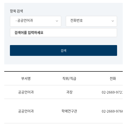
립
국
F
항목 검색
어
o
원
- 공공언어과
전화번호
r
조
m
직
도
국
어
원
원
장
기
획
연
수
부서명
직위/직급
전화
부
기
조
획
공공언어과
과장
02-2669-9721
직
운
및
영
업
과
무
공
공공언어과
학예연구관
02-2669-9766
소
공
개
언
(부
어
서
과