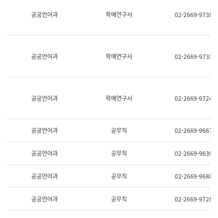
명,
교
공공언어과
학예연구사
02-2669-9738
직
육
위/
연
직
수
급,
과
전
어
공공언어과
학예연구사
02-2669-9733
화,
문
담
연
당
구
업
실
무)
어
공공언어과
학예연구사
02-2669-9724
문
연
구
과
공공언어과
공무직
02-2669-9667
어
문
연
공공언어과
공무직
02-2669-9639
구
과
(사
공공언어과
공무직
02-2669-9680
전
팀)
언
공공언어과
공무직
02-2669-9728
어
정