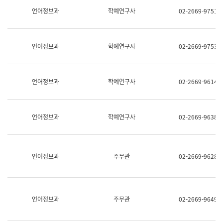
명,
교
언어정보과
학예연구사
02-2669-9751
직
육
위/
연
직
수
급,
과
언어정보과
학예연구사
02-2669-9753
전
어
화,
문
담
연
당
구
언어정보과
학예연구사
02-2669-9614
업
실
무)
어
문
연
언어정보과
학예연구사
02-2669-9638
구
과
어
문
연
언어정보과
주무관
02-2669-9628
구
과
(사
전
팀)
언어정보과
주무관
02-2669-9649
언
어
정