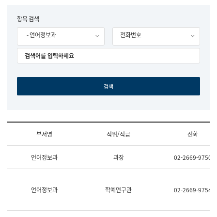
립
국
F
항목 검색
어
o
원
- 언어정보과
전화번호
r
조
m
직
도
국
어
원
원
장
기
획
연
수
부서명
직위/직급
전화
부
기
조
획
언어정보과
과장
02-2669-9750
직
운
및
영
업
과
무
공
언어정보과
학예연구관
02-2669-9754
소
공
개
언
(부
어
서
과