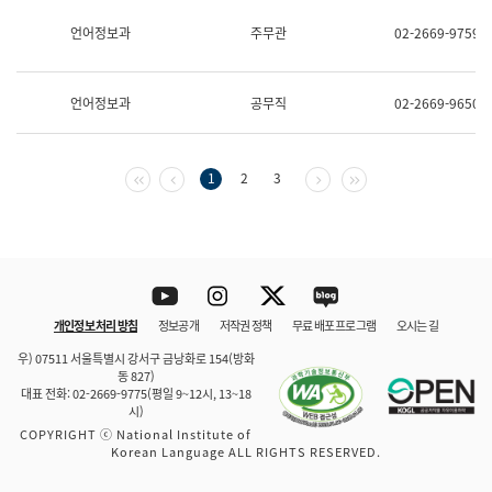
보
과
언어정보과
주무관
02-2669-9759
한
국
어
언어정보과
공무직
02-2669-9650
진
흥
과
수
첫 페이지
이전 페이지
다음 페이지
마지막 페이지
1
2
3
어
점
자
진
흥
과
Youtube
Instagram
Twitter
blog
개인정보 처리 방침
정보공개
저작권 정책
무료 배포 프로그램
오시는 길
바로 가기
문체부와 소속기관
우) 07511 서울특별시 강서구 금낭화로 154(방화
동 827)
대표 전화: 02-2669-9775(평일 9~12시, 13~18
시)
COPYRIGHT ⓒ National Institute of
Korean Language ALL RIGHTS RESERVED.