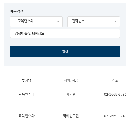
립
국
F
항목 검색
어
o
원
- 교육연수과
전화번호
r
조
m
직
도
국
어
원
원
장
기
획
연
수
부서명
직위/직급
전화
부
기
조
획
교육연수과
서기관
02-2669-9731
직
운
및
영
업
과
무
공
소
공
교육연수과
학예연구관
02-2669-9740
개
언
(부
어
서
과