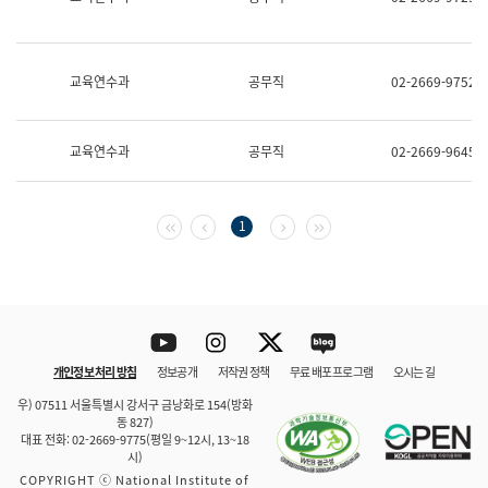
보
과
한
국
교육연수과
공무직
02-2669-9752
어
진
흥
과
교육연수과
공무직
02-2669-9645
수
어
점
자
첫 페이지
이전 페이지
다음 페이지
마지막 페이지
1
진
흥
과
Youtube
Instagram
Twitter
blog
개인정보 처리 방침
정보공개
저작권 정책
무료 배포 프로그램
오시는 길
바로 가기
문체부와 소속기관
우) 07511 서울특별시 강서구 금낭화로 154(방화
동 827)
대표 전화: 02-2669-9775(평일 9~12시, 13~18
시)
COPYRIGHT ⓒ National Institute of