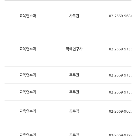
명,
교
직
육
위/
연
교육연수과
사무관
02-2669-9684
직
수
급,
과
전
어
화,
문
담
연
당
구
교육연수과
학예연구사
02-2669-9735
업
실
무)
어
문
연
구
교육연수과
주무관
02-2669-9736
과
어
문
교육연수과
주무관
02-2669-9758
연
구
과
(사
교육연수과
공무직
02-2669-9662
전
팀)
언
어
정
교육연수과
공무직
02-2669-9729