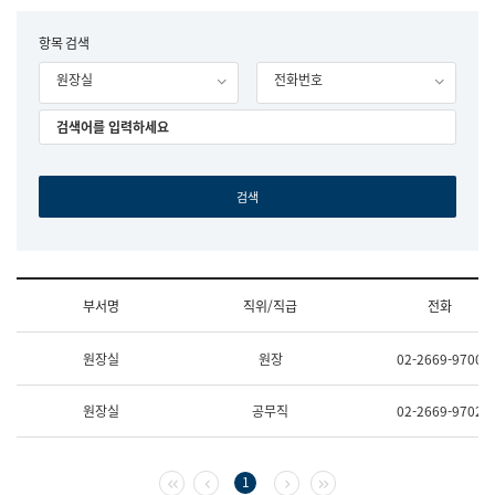
립
국
F
항목 검색
어
o
원
원장실
전화번호
r
조
m
직
도
국
어
원
원
장
기
획
연
수
부서명
직위/직급
전화
부
기
조
획
원장실
원장
02-2669-9700
직
운
및
영
업
과
원장실
공무직
02-2669-9702
무
공
소
공
개
언
(부
어
첫 페이지
이전 페이지
다음 페이지
마지막 페이지
1
서
과