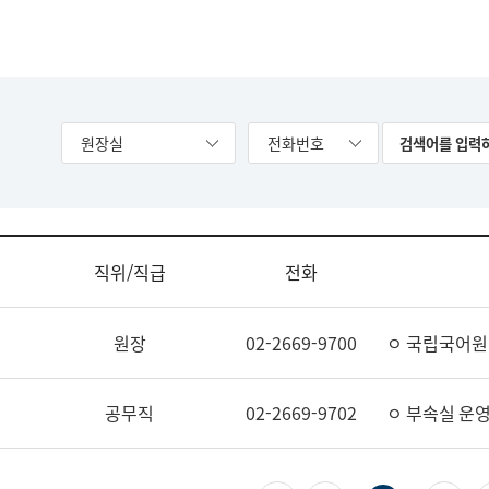
원장실
전화번호
직위/직급
전화
원장
02-2669-9700
ㅇ 국립국어원
공무직
02-2669-9702
ㅇ 부속실 운