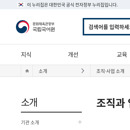
이 누리집은 대한민국 공식 전자정부 누리집입니다.
통
합
검
색
주
지식
개선
교육
메
뉴
현
Home
소개
조직·사업 소개
바로가기
재
위
치:
소개
조직과 
기관 소개