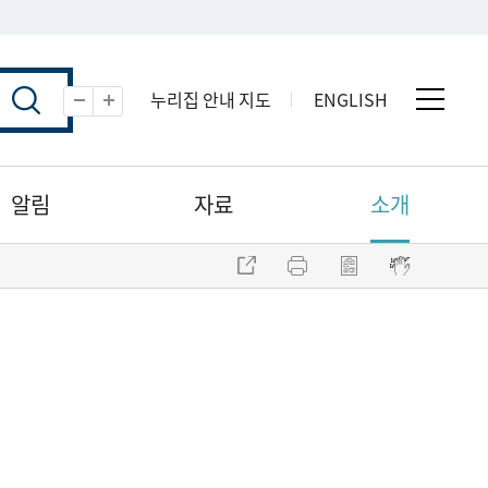
누리집 안내 지도
ENGLISH
전체 
축소
확대
알림
자료
소개
주소 복사
프린트
점자파일 내려받기
점자뷰어 보