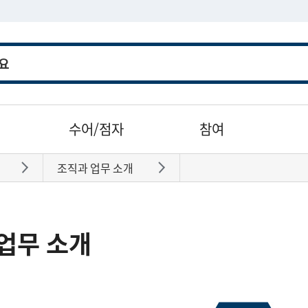
수어/점자
참여
조직과 업무 소개
바로가기
바로가기
업무 소개