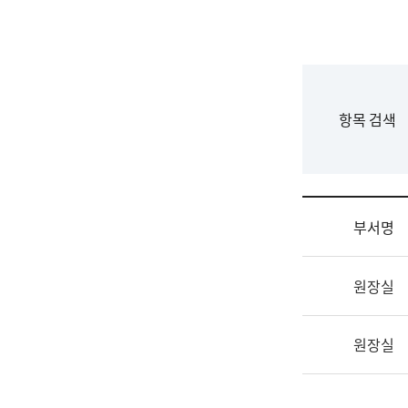
국
립
국
어
원
F
항목 검색
조
o
직
r
도
m
국
어
부서명
원
원
조
장
원장실
직
기
및
획
업
연
원장실
무
수
소
부
개
기