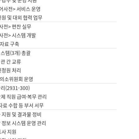
 감수 및 운영 지원
국어사전> 서비스 운영
민원 및 대외 협력 업무
사전> 편찬 실무
사전> 시스템 개발
자료 구축
스템(3개) 총괄
관 간 교류
민청원 처리
의소위원회 운영
(2931-300)
제 직원 급여·복무 관리
 자료 수합 등 부서 서무
 지원 및 결과물 정비
 정보 시스템 운영 관리
조사 지원