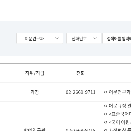
- 어문연구과
전화번호
직위/직급
전화
과장
02-2669-9711
ㅇ 어문연구과
ㅇ 어문규정 
ㅇ <표준국어
ㅇ <국어 어원
학예연구관
02-2669-9718
ㅇ 사전편찬 