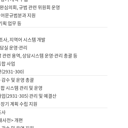
완심의회, 규범 관련 위원회 운영
 어문규범분과 지원
 기획 업무 등
업
 조사, 지역어 시스템 개발
담실 운영·관리
 관련 용역, 상담시스템 운영·관리 총괄 등
통합 사업
2931-300)
 감수 및 운영 총괄
합 시스템 관리 및 운영
업(2931-305) 관리 및 예결산
중장기 계획 수립 지원
조사
대사전> 개편