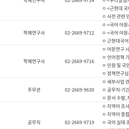
학예연구사
02-2669-9714
ㅇ <우리말샘>
ㅇ <근현대 
ㅇ 사전 관련 
ㅇ <국어 어원
학예연구사
02-2669-9712
ㅇ <국어 어원
ㅇ 근현대국어
ㅇ 어문연구 시
ㅇ 언어정책 기
학예연구사
02-2669-9716
ㅇ 민원 및 국
ㅇ 정책연구심
ㅇ 세부사업 관리
주무관
02-2669-9630
ㅇ 공무직·기간
ㅇ 문서 수발,
ㅇ 지역어 조사
ㅇ 지역어 종합
공무직
02-2669-9719
ㅇ 국어 실태 