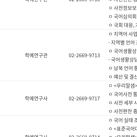
ㅇ 사전정보보
ㅇ 국어심의회
ㅇ 국회 대응,
ㅇ 지역어 사
- 지역별 언어
ㅇ 국어생활상
학예연구관
02-2669-9713
- 국어생활상담
ㅇ 남북 언어 
ㅇ 예산 및 결산(
ㅇ <우리말샘>
ㅇ 국어사전 통
학예연구사
02-2669-9717
ㅇ 사전 세부 사
ㅇ 사전편찬 
ㅇ 국어 실태 
ㅇ <표준국어