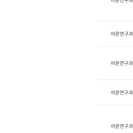
어문연구과
실
어
문
연
구
어문연구과
과
어
문
연
어문연구과
구
과
(사
전
어문연구과
팀)
언
어
정
보
어문연구과
과