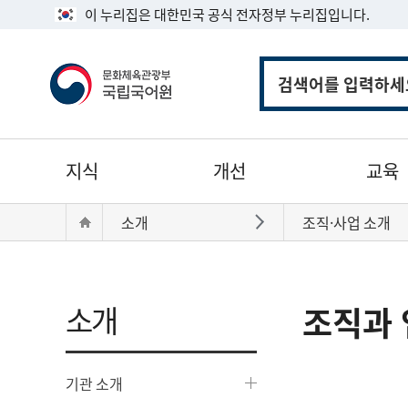
이 누리집은 대한민국 공식 전자정부 누리집입니다.
통
합
검
색
주
지식
개선
교육
메
뉴
현
Home
소개
조직·사업 소개
바로가기
재
위
치:
소개
조직과 
기관 소개