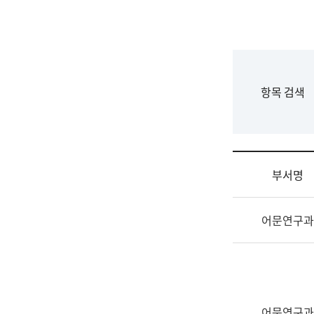
국
립
국
어
원
F
항목 검색
조
o
직
r
도
m
국
어
부서명
원
원
조
장
어문연구과
직
기
및
획
업
연
무
수
소
부
개
기
어문연구과