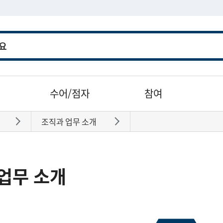
수어/점자
참여
조직과 업무 소개
바로가기
바로가기
업무 소개