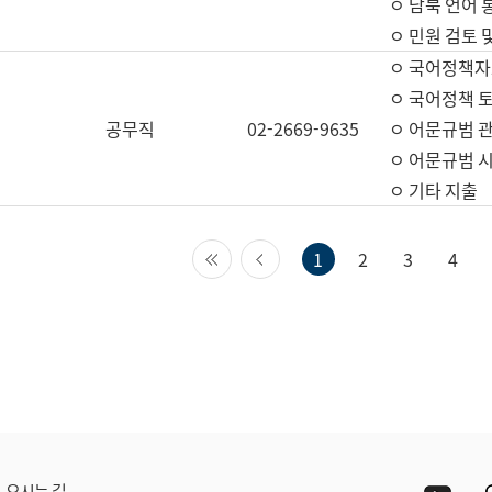
ㅇ 남북 언어 
ㅇ 민원 검토 
ㅇ 국어정책자
ㅇ 국어정책 
공무직
02-2669-9635
ㅇ 어문규범 
ㅇ 어문규범 
ㅇ 기타 지출
첫 페이지
이전 페이지
1
2
3
4
Yout
오시는 길