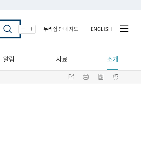
누리집 안내 지도
ENGLISH
전체 
축소
확대
알림
자료
소개
주소 복사
프린트
점자파일 내려받기
점자뷰어 보