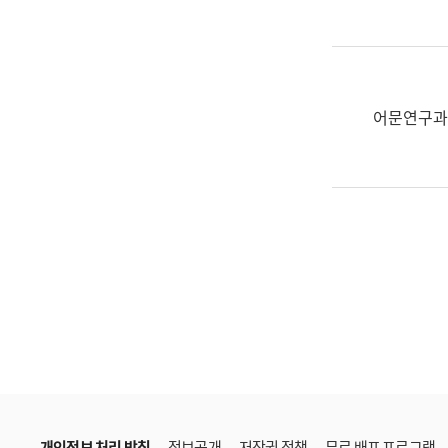
한
국
어
진
흥
어문연구과
과
수
어
점
자
진
흥
과
개인정보 처리 방침
정보공개
저작권 정책
무료 배포 프로그램