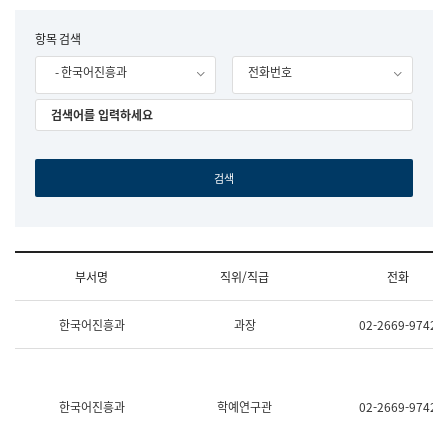
립
국
F
항목 검색
어
o
원
- 한국어진흥과
전화번호
r
조
m
직
도
국
어
원
원
장
기
획
연
수
부서명
직위/직급
전화
부
기
조
획
한국어진흥과
과장
02-2669-9742
직
운
및
영
업
과
무
공
소
공
한국어진흥과
학예연구관
02-2669-9742
개
언
(부
어
서
과