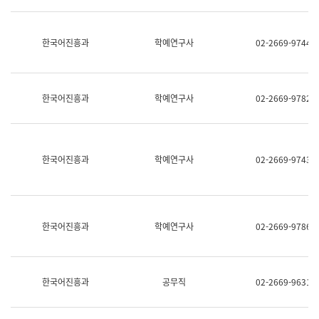
명,
교
직
육
위/
연
한국어진흥과
학예연구사
02-2669-9744
직
수
급,
과
전
어
화,
문
담
연
한국어진흥과
학예연구사
02-2669-9782
당
구
업
실
무)
어
문
연
한국어진흥과
학예연구사
02-2669-9743
구
과
어
문
연
한국어진흥과
학예연구사
02-2669-9786
구
과
(사
전
팀)
한국어진흥과
공무직
02-2669-9631
언
어
정