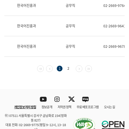
보
한국어진흥과
공무직
02-2669-9764
과
한
국
어
한국어진흥과
공무직
02-2669-9641
진
흥
과
수
한국어진흥과
공무직
02-2669-9678
어
점
자
진
흥
첫 페이지
이전 페이지
다음 페이지
마지막 페이지
1
2
과
Youtube
Instagram
Twitter
blog
개인정보 처리 방침
정보공개
저작권 정책
무료 배포 프로그램
오시는 길
바로 가기
문체부와 소속기관
우) 07511 서울특별시 강서구 금낭화로 154(방화
동 827)
대표 전화: 02-2669-9775(평일 9~12시, 13~18