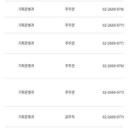
명,
교
직
기획운영과
주무관
02-2669-9780
육
위/
연
직
수
급,
과
기획운영과
주무관
02-2669-9779
전
어
화,
문
담
연
당
기획운영과
주무관
02-2669-9773
구
업
실
무)
어
문
연
기획운영과
주무관
02-2669-9768
구
과
어
문
연
구
기획운영과
주무관
02-2669-9778
과
(사
전
팀)
언
기획운영과
공무직
02-2669-9776
어
정