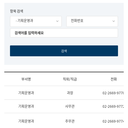
립
국
F
항목 검색
어
o
원
- 기획운영과
전화번호
r
조
m
직
도
국
어
원
원
장
기
획
연
수
부서명
직위/직급
전화
부
기
조
획
기획운영과
과장
02-2669-9770
직
운
및
영
업
과
기획운영과
사무관
02-2669-9772
무
공
소
공
개
언
기획운영과
주무관
02-2669-9774
(부
어
서
과