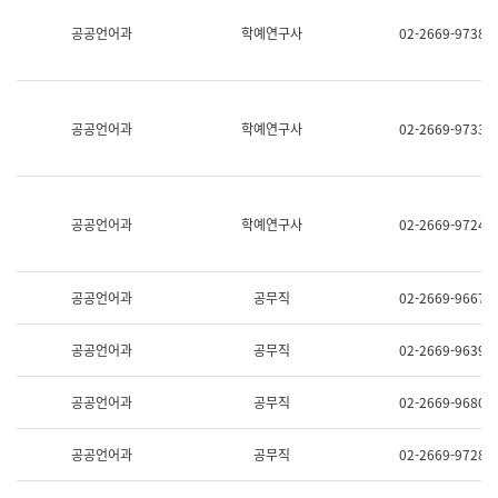
명,
교
공공언어과
학예연구사
02-2669-9738
직
육
위/
연
직
수
급,
과
전
어
공공언어과
학예연구사
02-2669-9733
화,
문
담
연
당
구
업
실
무)
어
공공언어과
학예연구사
02-2669-9724
문
연
구
과
공공언어과
공무직
02-2669-9667
어
문
연
공공언어과
공무직
02-2669-9639
구
과
(사
공공언어과
공무직
02-2669-9680
전
팀)
언
공공언어과
공무직
02-2669-9728
어
정