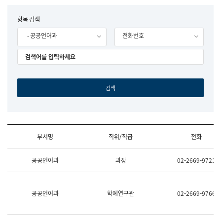
립
국
F
항목 검색
어
o
원
- 공공언어과
전화번호
r
조
m
직
도
국
어
원
원
장
기
획
연
수
부서명
직위/직급
전화
부
기
조
획
공공언어과
과장
02-2669-9721
직
운
및
영
업
과
무
공
공공언어과
학예연구관
02-2669-9766
소
공
개
언
(부
어
서
과