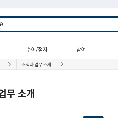
수어/점자
참여
조직과 업무 소개
바로가기
바로가기
업무 소개