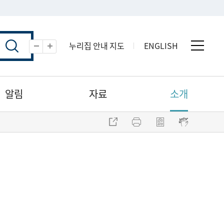
누리집 안내 지도
ENGLISH
전체 
축소
확대
알림
자료
소개
주소 복사
프린트
점자파일 내려받기
점자뷰어 보