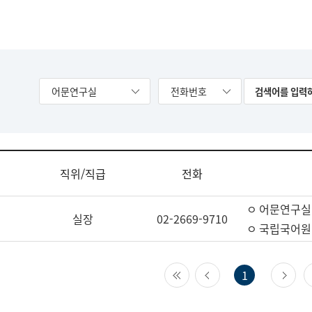
어문연구실
전화번호
직위/직급
전화
ㅇ 어문연구실
실장
02-2669-9710
ㅇ 국립국어원
첫 페이지
이전 페이지
다
1