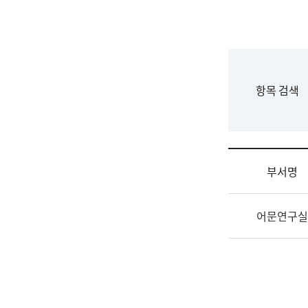
국
립
국
어
원
F
항목 검색
조
o
직
r
도
m
국
어
부서명
원
원
조
장
어문연구실
직
기
및
획
업
연
무
수
소
부
개
기