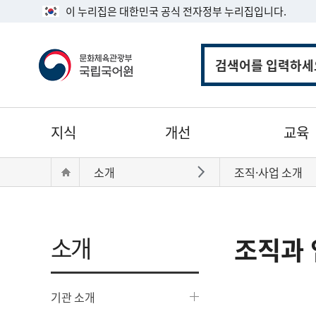
이 누리집은 대한민국 공식 전자정부 누리집입니다.
통
합
검
색
주
지식
개선
교육
메
뉴
현
Home
소개
조직·사업 소개
바로가기
재
위
치:
소개
조직과 
기관 소개