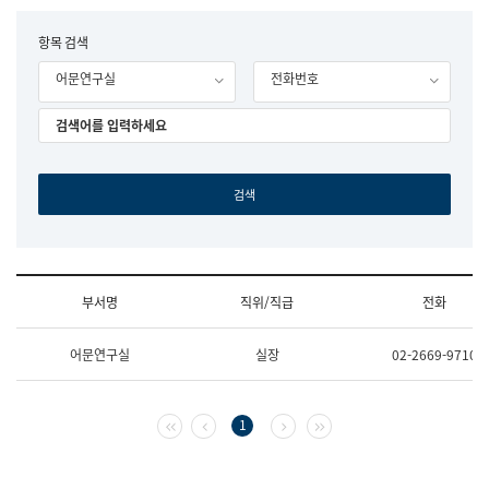
립
국
F
항목 검색
어
o
원
어문연구실
전화번호
r
조
m
직
도
국
어
원
원
장
기
획
연
수
부서명
직위/직급
전화
부
기
조
획
어문연구실
실장
02-2669-9710
직
운
및
영
업
과
무
공
첫 페이지
이전 페이지
다음 페이지
마지막 페이지
1
소
공
개
언
(부
어
서
과