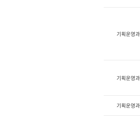
실
어
문
연
구
기획운영과
과
어
문
연
구
과
기획운영과
(사
전
팀)
기획운영과
언
어
정
보
과