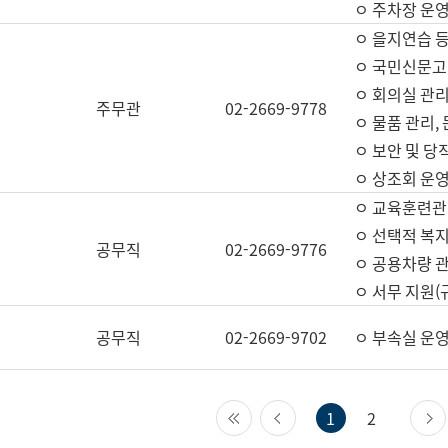
ㅇ 주차장 운
ㅇ 을지연습 
ㅇ 국민신문고,
ㅇ 회의실 관리
주무관
02-2669-9778
ㅇ 물품 관리,
ㅇ 보안 및 당
ㅇ 상조회 운
ㅇ 교육훈련관
ㅇ 선택적 복지
공무직
02-2669-9776
ㅇ 공용차량 관
ㅇ 서무 지원(
공무직
02-2669-9702
ㅇ 부속실 운
첫 페이지
이전 페이지
1
2