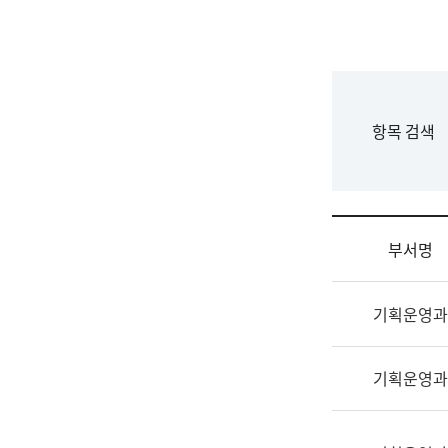
국
립
국
어
원
F
항목 검색
조
o
직
r
도
m
국
어
부서명
원
원
조
장
기획운영과
직
기
및
획
업
연
기획운영과
무
수
소
부
개
기