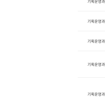
기획운영과
(부
획
서
운
명,
영
직
기획운영과
과
위/
공
직
공
급,
언
기획운영과
전
어
화,
과
담
교
당
육
기획운영과
업
연
무)
수
과
어
문
기획운영과
연
구