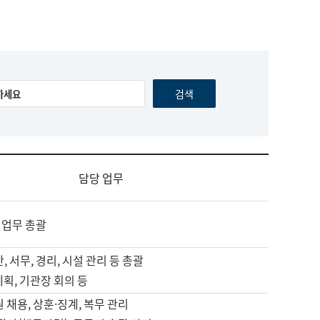
담당 업무
 업무 총괄
, 서무, 경리, 시설 관리 등 총괄
계획, 기관장 회의 등
원 채용, 상훈·징계, 복무 관리