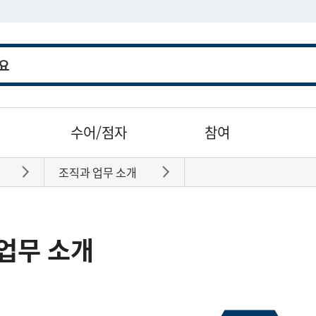
수어/점자
참여
조직과 업무 소개
바로가기
바로가기
업무 소개