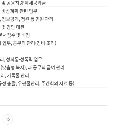
영 및 공용차량 제세공과금
등 비상계획 관련 업무
 정보공개, 청원 등 민원 관리
 및 강당 대관
 문서접수 및 배정
직 업무, 공무직 관리(경비·조리)
영
리, 성희롱·성폭력 업무
(맞춤형 복지), 과 공무직 급여 관리
리, 기록물 관리
규정 총괄, 우편물관리, 주간회의 자료 등)
영
다음 페이지
마지막 페이지