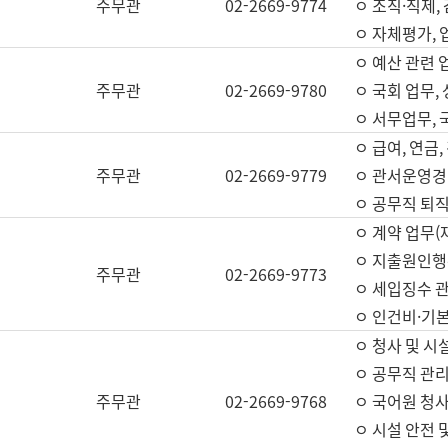
주무관
02-2669-9774
ㅇ 조직·직제,
ㅇ 자체평가,
ㅇ 예산 관련 
주무관
02-2669-9780
ㅇ 국회 업무
ㅇ 서무업무,
ㅇ 급여, 연금
주무관
02-2669-9779
ㅇ 관서운영경비
ㅇ 공무직 퇴직
ㅇ 계약 업무(
ㅇ 지출원인행위
주무관
02-2669-9773
ㅇ 세입징수 
ㅇ 인건비·기
ㅇ 청사 및 시
ㅇ 공무직 관리
주무관
02-2669-9768
ㅇ 국어원 청
ㅇ 시설 안전 