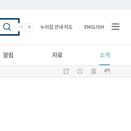
누리집 안내 지도
ENGLISH
전체 
축소
확대
알림
자료
소개
주소 복사
프린트
점자파일 내려받기
점자뷰어 보