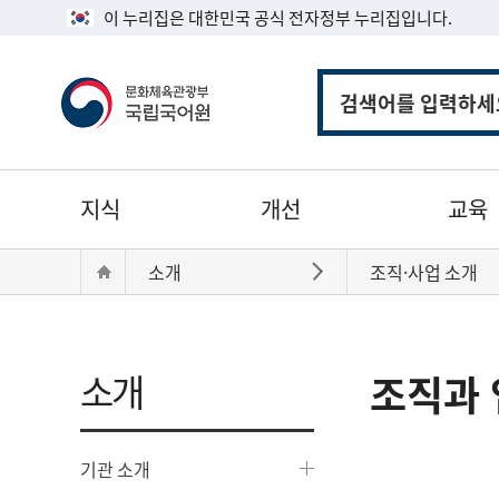
이 누리집은 대한민국 공식 전자정부 누리집입니다.
통
합
검
색
주
지식
개선
교육
메
뉴
현
Home
소개
조직·사업 소개
바로가기
재
위
치:
소개
조직과 
기관 소개