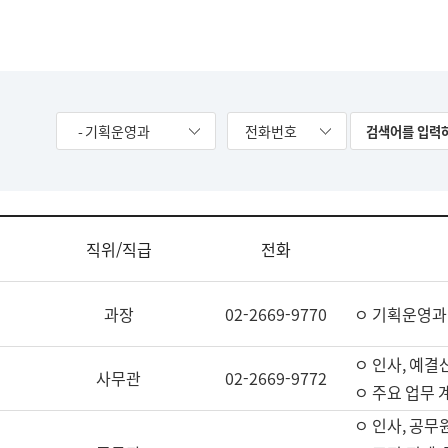
- 기획운영과
전화번호
직위/직급
전화
과장
02-2669-9770
ㅇ 기획운영과
ㅇ 인사, 예결산
사무관
02-2669-9772
ㅇ 주요 업무 
ㅇ 인사, 공무