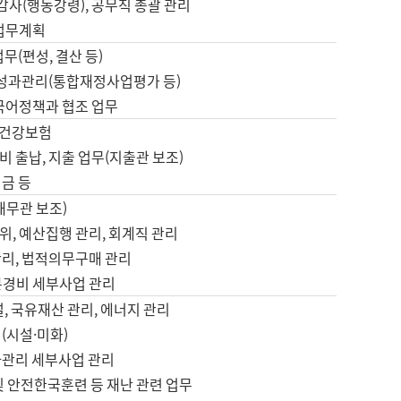
 감사(행동강령), 공무직 총괄 관리
 업무계획
업무(편성, 결산 등)
, 성과관리(통합재정사업평가 등)
 국어정책과 협조 업무
, 건강보험
 출납, 지출 업무(지출관 보조)
금 등
재무관 보조)
, 예산집행 관리, 회계직 관리
관리, 법적의무구매 관리
본경비 세부사업 관리
설, 국유재산 관리, 에너지 관리
(시설·미화)
사관리 세부사업 관리
및 안전한국훈련 등 재난 관련 업무