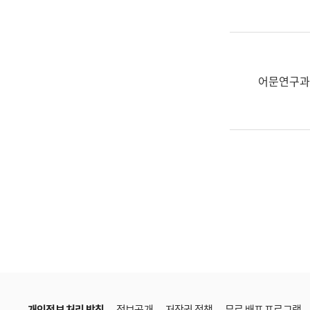
한
국
어
진
흥
어문연구과
과
수
어
점
자
진
흥
과
개인정보 처리 방침
정보공개
저작권 정책
무료 배포 프로그램