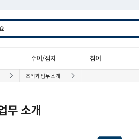
수어/점자
참여
조직과 업무 소개
바로가기
바로가기
업무 소개