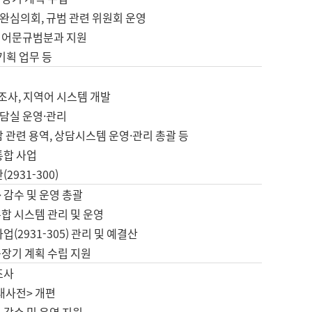
완심의회, 규범 관련 위원회 운영
 어문규범분과 지원
 기획 업무 등
업
 조사, 지역어 시스템 개발
담실 운영·관리
 관련 용역, 상담시스템 운영·관리 총괄 등
통합 사업
2931-300)
 감수 및 운영 총괄
합 시스템 관리 및 운영
업(2931-305) 관리 및 예결산
중장기 계획 수립 지원
조사
대사전> 개편