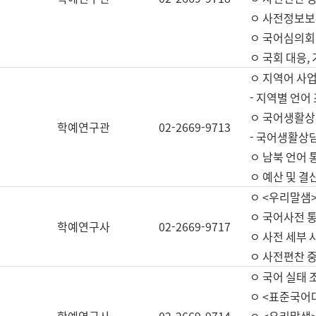
ㅇ 사전정보보
ㅇ 국어심의회
ㅇ 국회 대응,
ㅇ 지역어 사
- 지역별 언어
ㅇ 국어생활상
학예연구관
02-2669-9713
- 국어생활상담
ㅇ 남북 언어 
ㅇ 예산 및 결산(
ㅇ <우리말샘>
ㅇ 국어사전 통
학예연구사
02-2669-9717
ㅇ 사전 세부 사
ㅇ 사전편찬 
ㅇ 국어 실태 
ㅇ <표준국어