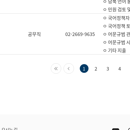
ㅇ 남북 언어 
ㅇ 민원 검토 
ㅇ 국어정책자
ㅇ 국어정책 
공무직
02-2669-9635
ㅇ 어문규범 
ㅇ 어문규범 
ㅇ 기타 지출
첫 페이지
이전 페이지
1
2
3
4
Yout
오시는 길