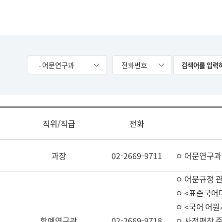
- 어문연구과
전화번호
직위/직급
전화
과장
02-2669-9711
ㅇ 어문연구과
ㅇ 어문규정 
ㅇ <표준국어
ㅇ <국어 어원
학예연구관
02-2669-9718
ㅇ 사전편찬 