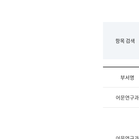
국
립
국
어
원
F
항목 검색
조
o
직
r
도
m
국
어
부서명
원
원
조
장
어문연구과
직
기
및
획
업
연
무
수
소
부
개
기
어문연구과