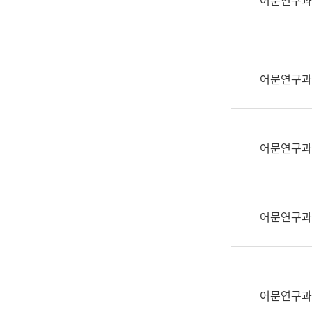
어문연구과
실
어
문
연
구
어문연구과
과
어
문
연
어문연구과
구
과
(사
전
어문연구과
팀)
언
어
정
보
어문연구과
과