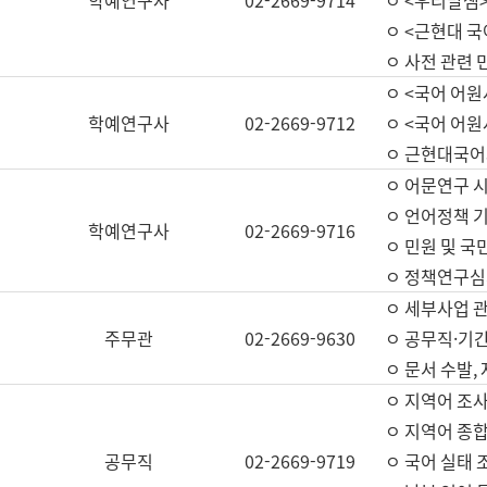
학예연구사
02-2669-9714
ㅇ <우리말샘>
ㅇ <근현대 
ㅇ 사전 관련 
ㅇ <국어 어원
학예연구사
02-2669-9712
ㅇ <국어 어원
ㅇ 근현대국어
ㅇ 어문연구 시
ㅇ 언어정책 기
학예연구사
02-2669-9716
ㅇ 민원 및 국
ㅇ 정책연구심
ㅇ 세부사업 관리
주무관
02-2669-9630
ㅇ 공무직·기간
ㅇ 문서 수발,
ㅇ 지역어 조사
ㅇ 지역어 종합
공무직
02-2669-9719
ㅇ 국어 실태 