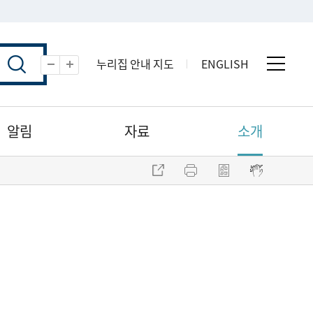
누리집 안내 지도
ENGLISH
전체 
축소
확대
알림
자료
소개
주소 복사
프린트
점자파일 내려받기
점자뷰어 보