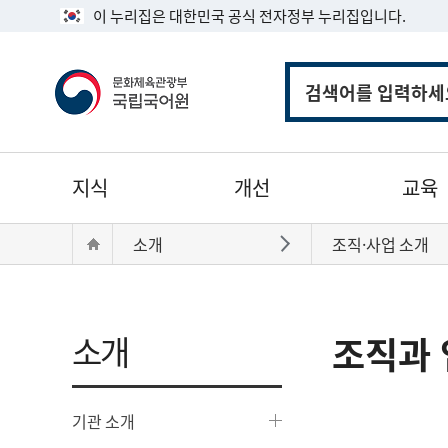
이 누리집은 대한민국 공식 전자정부 누리집입니다.
통
합
검
색
주
지식
개선
교육
메
뉴
현
Home
소개
조직·사업 소개
바로가기
재
위
치:
소개
조직과 
기관 소개