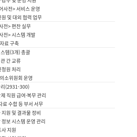
 감수 및 운영 지원
국어사전> 서비스 운영
민원 및 대외 협력 업무
사전> 편찬 실무
사전> 시스템 개발
자료 구축
스템(3개) 총괄
관 간 교류
민청원 처리
의소위원회 운영
(2931-300)
제 직원 급여·복무 관리
 자료 수합 등 부서 서무
 지원 및 결과물 정비
 정보 시스템 운영 관리
조사 지원