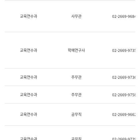
명,
교
직
육
위/
연
교육연수과
사무관
02-2669-9684
직
수
급,
과
전
어
화,
문
담
연
당
구
교육연수과
학예연구사
02-2669-9735
업
실
무)
어
문
연
구
교육연수과
주무관
02-2669-9736
과
어
문
교육연수과
주무관
02-2669-9758
연
구
과
(사
교육연수과
공무직
02-2669-9662
전
팀)
언
어
정
교육연수과
공무직
02-2669-9729