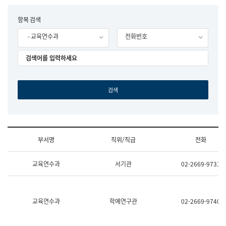
립
국
F
항목 검색
어
o
원
- 교육연수과
전화번호
r
조
m
직
도
국
어
원
원
장
기
획
연
수
부서명
직위/직급
전화
부
기
조
획
교육연수과
서기관
02-2669-9731
직
운
및
영
업
과
무
공
소
공
교육연수과
학예연구관
02-2669-9740
개
언
(부
어
서
과