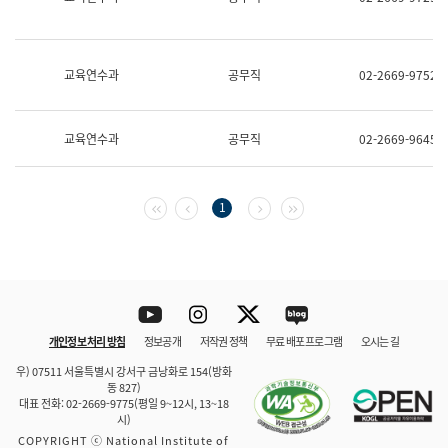
보
과
한
국
교육연수과
공무직
02-2669-9752
어
진
흥
과
교육연수과
공무직
02-2669-9645
수
어
점
자
첫 페이지
이전 페이지
다음 페이지
마지막 페이지
1
진
흥
과
Youtube
Instagram
Twitter
blog
개인정보 처리 방침
정보공개
저작권 정책
무료 배포 프로그램
오시는 길
바로 가기
문체부와 소속기관
우) 07511 서울특별시 강서구 금낭화로 154(방화
동 827)
대표 전화: 02-2669-9775(평일 9~12시, 13~18
시)
COPYRIGHT ⓒ National Institute of