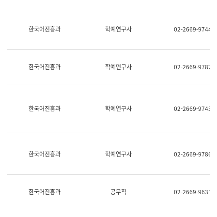
명,
교
직
육
위/
연
한국어진흥과
학예연구사
02-2669-9744
직
수
급,
과
전
어
화,
문
담
연
한국어진흥과
학예연구사
02-2669-9782
당
구
업
실
무)
어
문
연
한국어진흥과
학예연구사
02-2669-9743
구
과
어
문
연
한국어진흥과
학예연구사
02-2669-9786
구
과
(사
전
팀)
한국어진흥과
공무직
02-2669-9631
언
어
정