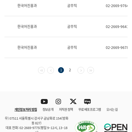
보
한국어진흥과
공무직
02-2669-9764
과
한
국
어
한국어진흥과
공무직
02-2669-9641
진
흥
과
수
한국어진흥과
공무직
02-2669-9678
어
점
자
진
흥
첫 페이지
이전 페이지
다음 페이지
마지막 페이지
1
2
과
Youtube
Instagram
Twitter
blog
개인정보 처리 방침
정보공개
저작권 정책
무료 배포 프로그램
오시는 길
바로 가기
문체부와 소속기관
우) 07511 서울특별시 강서구 금낭화로 154(방화
동 827)
대표 전화: 02-2669-9775(평일 9~12시, 13~18