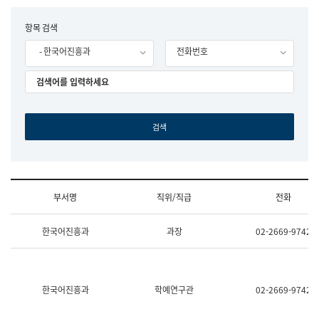
립
국
F
항목 검색
어
o
원
- 한국어진흥과
전화번호
r
조
m
직
도
국
어
원
원
장
기
획
연
수
부서명
직위/직급
전화
부
기
조
획
한국어진흥과
과장
02-2669-9742
직
운
및
영
업
과
무
공
소
공
한국어진흥과
학예연구관
02-2669-9742
개
언
(부
어
서
과