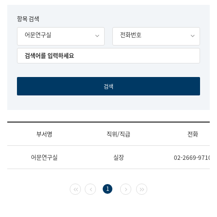
립
국
F
항목 검색
어
o
원
어문연구실
전화번호
r
조
m
직
도
국
어
원
원
장
기
획
연
수
부서명
직위/직급
전화
부
기
조
획
어문연구실
실장
02-2669-9710
직
운
및
영
업
과
무
공
첫 페이지
이전 페이지
다음 페이지
마지막 페이지
1
소
공
개
언
(부
어
서
과