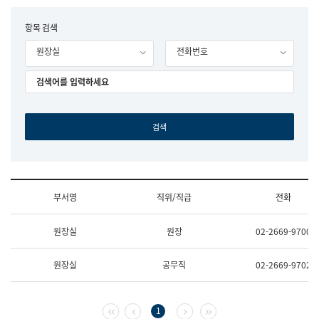
립
국
F
항목 검색
어
o
원
원장실
전화번호
r
조
m
직
도
국
어
원
원
장
기
획
연
수
부서명
직위/직급
전화
부
기
조
획
원장실
원장
02-2669-9700
직
운
및
영
업
과
원장실
공무직
02-2669-9702
무
공
소
공
개
언
(부
어
첫 페이지
이전 페이지
다음 페이지
마지막 페이지
1
서
과