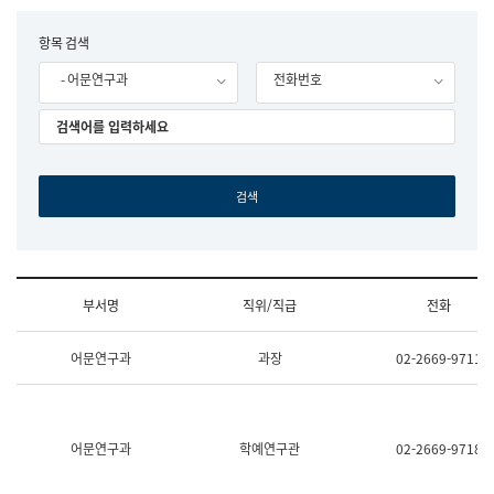
립
국
F
항목 검색
어
o
원
- 어문연구과
전화번호
r
조
m
직
도
국
어
원
원
장
기
획
연
수
부서명
직위/직급
전화
부
기
조
획
어문연구과
과장
02-2669-9711
직
운
및
영
업
과
무
공
소
공
어문연구과
학예연구관
02-2669-9718
개
언
(부
어
서
과