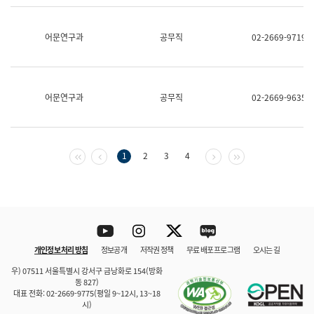
보
과
한
어문연구과
공무직
02-2669-9719
국
어
진
흥
과
어문연구과
공무직
02-2669-9635
수
어
점
자
진
첫 페이지
이전 페이지
다음 페이지
마지막 페이지
1
2
3
4
흥
과
Youtube
Instagram
Twitter
blog
개인정보 처리 방침
정보공개
저작권 정책
무료 배포 프로그램
오시는 길
바로 가기
문체부와 소속기관
우) 07511 서울특별시 강서구 금낭화로 154(방화
동 827)
대표 전화: 02-2669-9775(평일 9~12시, 13~18
시)