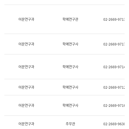
명,
교
직
육
위/
연
직
어문연구과
학예연구관
02-2669-9713
수
급,
과
전
어
화,
문
담
연
당
구
어문연구과
학예연구사
02-2669-9717
업
실
무)
어
문
연
어문연구과
학예연구사
02-2669-9714
구
과
어
문
어문연구과
학예연구사
02-2669-9712
연
구
과
(사
어문연구과
학예연구사
02-2669-9716
전
팀)
언
어
어문연구과
주무관
02-2669-9630
정