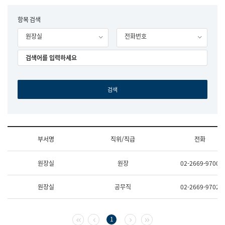
립
국
F
항목 검색
어
o
원
원장실
전화번호
r
조
m
직
도
국
어
원
원
장
기
획
연
수
부서명
직위/직급
전화
부
기
조
획
원장실
원장
02-2669-9700
직
운
및
영
업
과
원장실
공무직
02-2669-9702
무
공
소
공
개
언
(부
어
첫 페이지
이전 페이지
다음 페이지
마지막 페이지
1
서
과