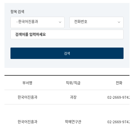
립
국
F
항목 검색
어
o
원
- 한국어진흥과
전화번호
r
조
m
직
도
국
어
원
원
장
기
획
연
수
부서명
직위/직급
전화
부
기
조
획
한국어진흥과
과장
02-2669-9742
직
운
및
영
업
과
무
공
소
공
한국어진흥과
학예연구관
02-2669-9742
개
언
(부
어
서
과