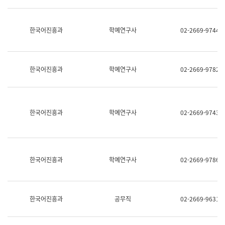
명,
교
직
육
위/
연
한국어진흥과
학예연구사
02-2669-9744
직
수
급,
과
전
어
화,
문
담
연
한국어진흥과
학예연구사
02-2669-9782
당
구
업
실
무)
어
문
연
한국어진흥과
학예연구사
02-2669-9743
구
과
어
문
연
한국어진흥과
학예연구사
02-2669-9786
구
과
(사
전
팀)
한국어진흥과
공무직
02-2669-9631
언
어
정