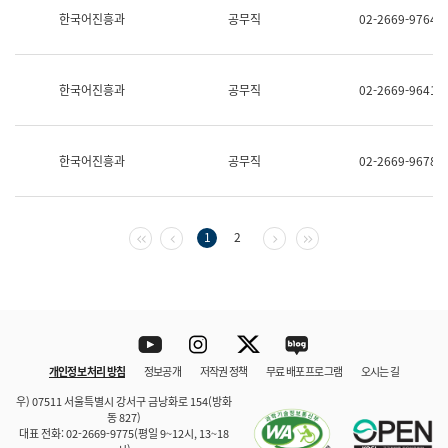
보
한국어진흥과
공무직
02-2669-9764
과
한
국
어
한국어진흥과
공무직
02-2669-9641
진
흥
과
수
한국어진흥과
공무직
02-2669-9678
어
점
자
진
흥
첫 페이지
이전 페이지
다음 페이지
마지막 페이지
1
2
과
Youtube
Instagram
Twitter
blog
개인정보 처리 방침
정보공개
저작권 정책
무료 배포 프로그램
오시는 길
바로 가기
문체부와 소속기관
우) 07511 서울특별시 강서구 금낭화로 154(방화
동 827)
대표 전화: 02-2669-9775(평일 9~12시, 13~18