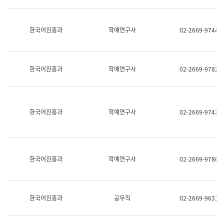
명,
교
직
육
위/
연
한국어진흥과
학예연구사
02-2669-9744
직
수
급,
과
전
어
화,
문
담
연
한국어진흥과
학예연구사
02-2669-9782
당
구
업
실
무)
어
문
연
한국어진흥과
학예연구사
02-2669-9743
구
과
어
문
연
한국어진흥과
학예연구사
02-2669-9786
구
과
(사
전
팀)
한국어진흥과
공무직
02-2669-9631
언
어
정