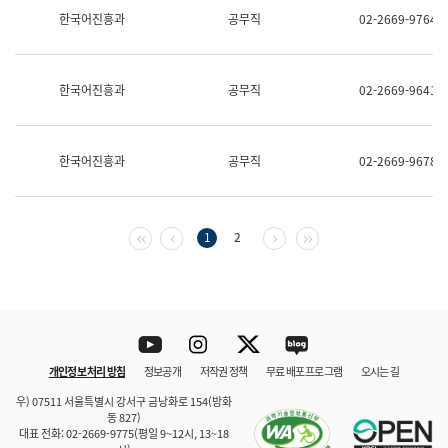
보
한국어진흥과
공무직
02-2669-9764
과
한
국
어
한국어진흥과
공무직
02-2669-9641
진
흥
과
수
한국어진흥과
공무직
02-2669-9678
어
점
자
진
흥
첫 페이지
이전 페이지
다음 페이지
마지막 페이지
1
2
과
Youtube
Instagram
Twitter
blog
개인정보 처리 방침
정보공개
저작권 정책
무료 배포 프로그램
오시는 길
바로 가기
문체부와 소속기관
우) 07511 서울특별시 강서구 금낭화로 154(방화
동 827)
대표 전화: 02-2669-9775(평일 9~12시, 13~18