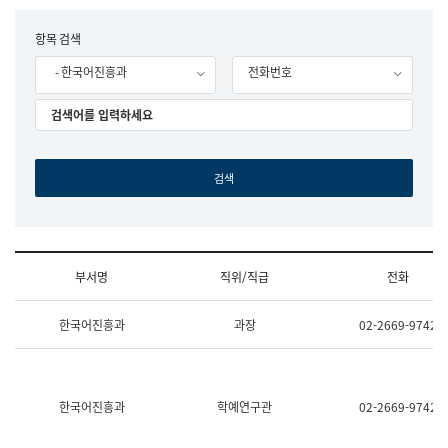
립
국
F
항목 검색
어
o
원
- 한국어진흥과
전화번호
r
조
m
직
도
국
어
원
원
장
기
획
연
수
부서명
직위/직급
전화
부
기
조
획
한국어진흥과
과장
02-2669-9742
직
운
및
영
업
과
무
공
소
공
한국어진흥과
학예연구관
02-2669-9742
개
언
(부
어
서
과