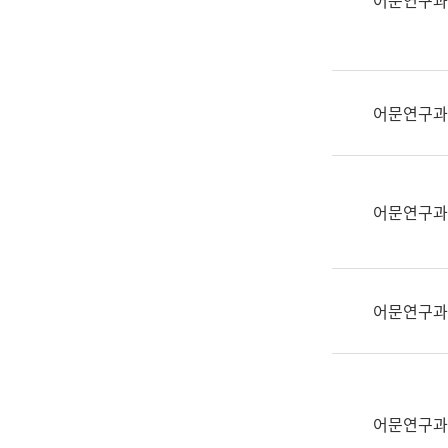
어문연구과
실
어
문
연
구
어문연구과
과
어
문
연
어문연구과
구
과
(사
전
어문연구과
팀)
언
어
정
보
어문연구과
과