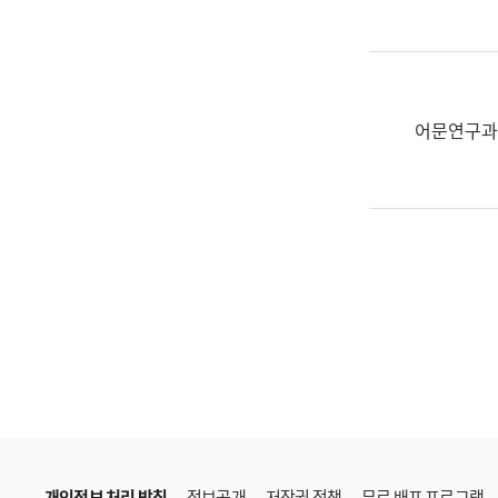
한
국
어
진
흥
어문연구과
과
수
어
점
자
진
흥
과
개인정보 처리 방침
정보공개
저작권 정책
무료 배포 프로그램