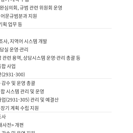
완심의회, 규범 관련 위원회 운영
 어문규범분과 지원
 기획 업무 등
업
 조사, 지역어 시스템 개발
담실 운영·관리
 관련 용역, 상담시스템 운영·관리 총괄 등
통합 사업
2931-300)
 감수 및 운영 총괄
합 시스템 관리 및 운영
업(2931-305) 관리 및 예결산
중장기 계획 수립 지원
조사
대사전> 개편