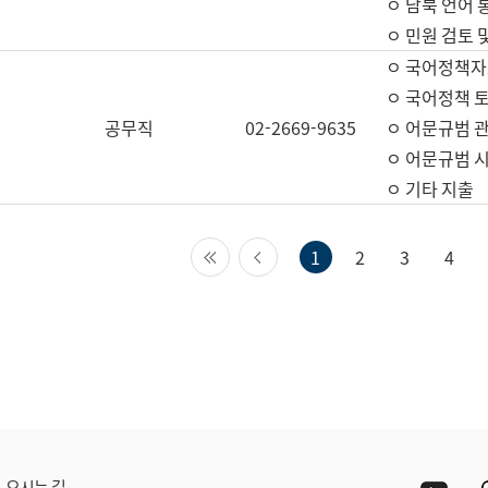
ㅇ 남북 언어 
ㅇ 민원 검토 
ㅇ 국어정책자
ㅇ 국어정책 
공무직
02-2669-9635
ㅇ 어문규범 
ㅇ 어문규범 
ㅇ 기타 지출
첫 페이지
이전 페이지
1
2
3
4
Yout
오시는 길