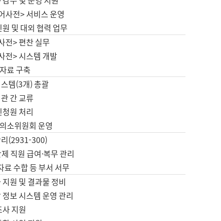
 감수 및 운영 지원
국어사전> 서비스 운영
민원 및 대외 협력 업무
사전> 편찬 실무
사전> 시스템 개발
자료 구축
스템(3개) 총괄
관 간 교류
민청원 처리
의소위원회 운영
(2931-300)
제 직원 급여·복무 관리
 자료 수합 등 부서 서무
 지원 및 결과물 정비
 정보 시스템 운영 관리
조사 지원