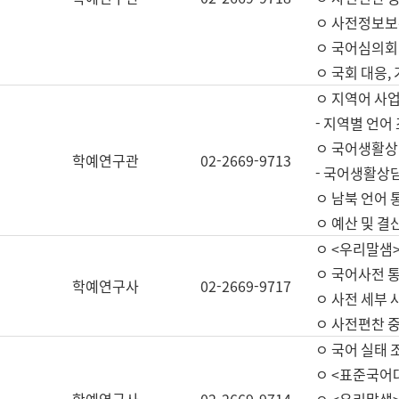
ㅇ 사전정보보
ㅇ 국어심의회
ㅇ 국회 대응,
ㅇ 지역어 사
- 지역별 언어
ㅇ 국어생활상
학예연구관
02-2669-9713
- 국어생활상담
ㅇ 남북 언어 
ㅇ 예산 및 결산(
ㅇ <우리말샘>
ㅇ 국어사전 통
학예연구사
02-2669-9717
ㅇ 사전 세부 사
ㅇ 사전편찬 
ㅇ 국어 실태 
ㅇ <표준국어