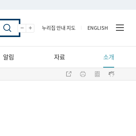
누리집 안내 지도
ENGLISH
전체 
축소
확대
알림
자료
소개
주소 복사
프린트
점자파일 내려받기
점자뷰어 보