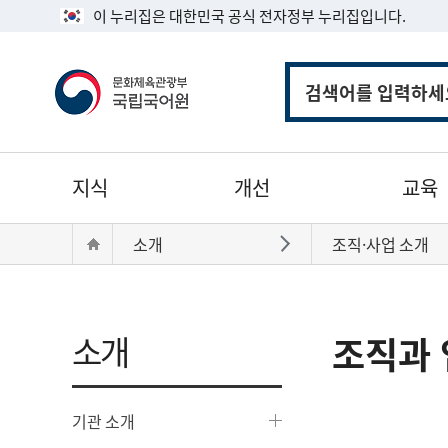
이 누리집은 대한민국 공식 전자정부 누리집입니다.
통
합
검
색
주
지식
개선
교육
메
뉴
현
Home
소개
조직·사업 소개
바로가기
재
위
치:
소개
조직과 
기관 소개