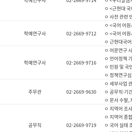
학예연구사
02-2669-9714
ㅇ <우리말샘>
ㅇ <근현대 
ㅇ 사전 관련 
ㅇ <국어 어원
학예연구사
02-2669-9712
ㅇ <국어 어원
ㅇ 근현대국어
ㅇ 어문연구 시
ㅇ 언어정책 기
학예연구사
02-2669-9716
ㅇ 민원 및 국
ㅇ 정책연구심
ㅇ 세부사업 관리
주무관
02-2669-9630
ㅇ 공무직·기간
ㅇ 문서 수발,
ㅇ 지역어 조사
ㅇ 지역어 종합
공무직
02-2669-9719
ㅇ 국어 실태 