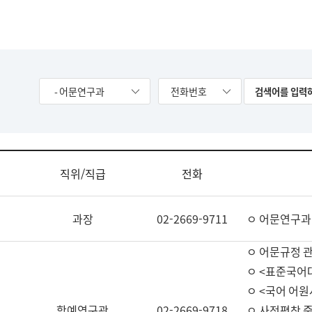
- 어문연구과
전화번호
직위/직급
전화
과장
02-2669-9711
ㅇ 어문연구과
ㅇ 어문규정 
ㅇ <표준국어
ㅇ <국어 어원
학예연구관
02-2669-9718
ㅇ 사전편찬 