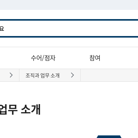
수어/점자
참여
조직과 업무 소개
바로가기
바로가기
업무 소개