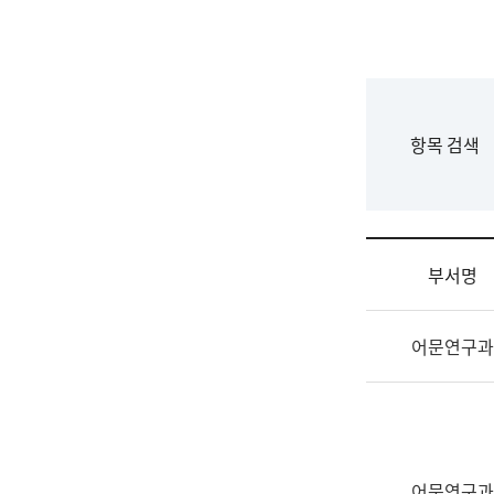
국
립
국
어
원
F
항목 검색
조
o
직
r
도
m
국
어
부서명
원
원
조
장
어문연구과
직
기
및
획
업
연
무
수
소
부
개
기
어문연구과