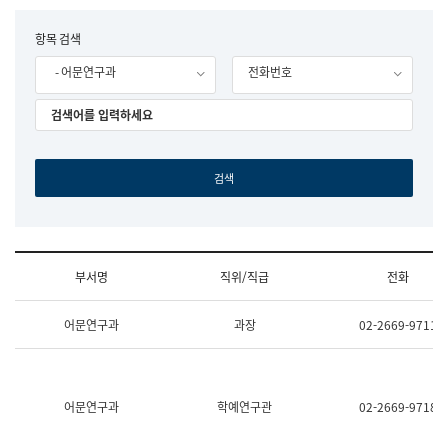
립
국
F
항목 검색
어
o
원
- 어문연구과
전화번호
r
조
m
직
도
국
어
원
원
장
기
획
연
수
부서명
직위/직급
전화
부
기
조
획
어문연구과
과장
02-2669-9711
직
운
및
영
업
과
무
공
소
공
어문연구과
학예연구관
02-2669-9718
개
언
(부
어
서
과