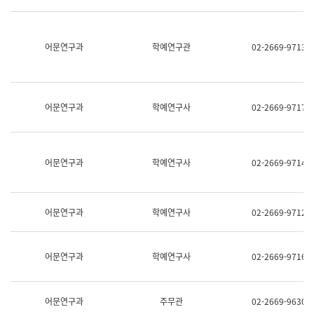
명,
교
직
육
위/
연
직
어문연구과
학예연구관
02-2669-9713
수
급,
과
전
어
화,
문
담
연
당
구
어문연구과
학예연구사
02-2669-9717
업
실
무)
어
문
연
어문연구과
학예연구사
02-2669-9714
구
과
어
문
어문연구과
학예연구사
02-2669-9712
연
구
과
(사
어문연구과
학예연구사
02-2669-9716
전
팀)
언
어
어문연구과
주무관
02-2669-9630
정