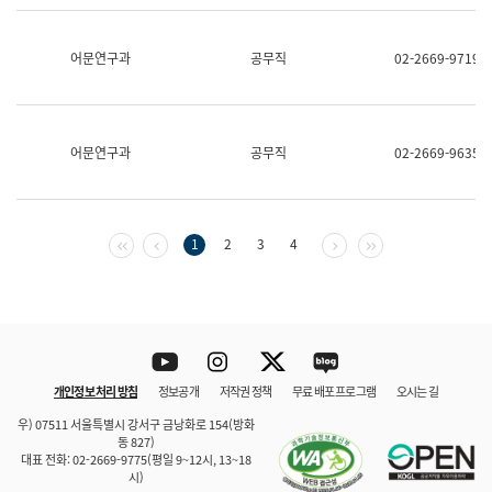
보
과
한
어문연구과
공무직
02-2669-9719
국
어
진
흥
과
어문연구과
공무직
02-2669-9635
수
어
점
자
진
첫 페이지
이전 페이지
다음 페이지
마지막 페이지
1
2
3
4
흥
과
Youtube
Instagram
Twitter
blog
개인정보 처리 방침
정보공개
저작권 정책
무료 배포 프로그램
오시는 길
바로 가기
문체부와 소속기관
우) 07511 서울특별시 강서구 금낭화로 154(방화
동 827)
대표 전화: 02-2669-9775(평일 9~12시, 13~18
시)