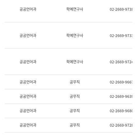
명,
교
공공언어과
학예연구사
02-2669-9738
직
육
위/
연
직
수
급,
과
전
어
공공언어과
학예연구사
02-2669-9733
화,
문
담
연
당
구
업
실
무)
어
공공언어과
학예연구사
02-2669-9724
문
연
구
과
공공언어과
공무직
02-2669-9667
어
문
연
공공언어과
공무직
02-2669-9639
구
과
(사
공공언어과
공무직
02-2669-9680
전
팀)
언
공공언어과
공무직
02-2669-9728
어
정