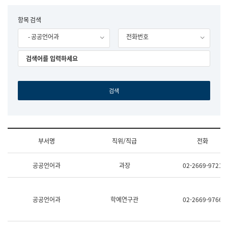
립
국
F
항목 검색
어
o
원
- 공공언어과
전화번호
r
조
m
직
도
국
어
원
원
장
기
획
연
수
부서명
직위/직급
전화
부
기
조
획
공공언어과
과장
02-2669-9721
직
운
및
영
업
과
무
공
공공언어과
학예연구관
02-2669-9766
소
공
개
언
(부
어
서
과