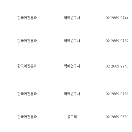
명,
교
직
육
위/
연
한국어진흥과
학예연구사
02-2669-9744
직
수
급,
과
전
어
화,
문
담
연
한국어진흥과
학예연구사
02-2669-9782
당
구
업
실
무)
어
문
연
한국어진흥과
학예연구사
02-2669-9743
구
과
어
문
연
한국어진흥과
학예연구사
02-2669-9786
구
과
(사
전
팀)
한국어진흥과
공무직
02-2669-9631
언
어
정