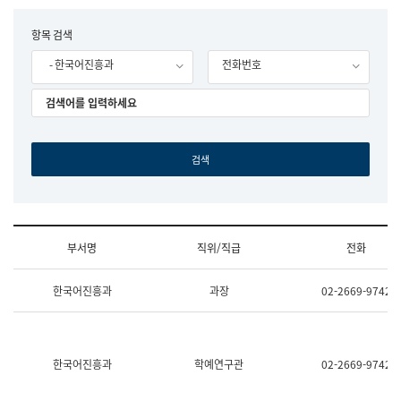
립
국
F
항목 검색
어
o
원
- 한국어진흥과
전화번호
r
조
m
직
도
국
어
원
원
장
기
획
연
수
부서명
직위/직급
전화
부
기
조
획
한국어진흥과
과장
02-2669-9742
직
운
및
영
업
과
무
공
소
공
한국어진흥과
학예연구관
02-2669-9742
개
언
(부
어
서
과