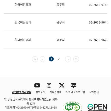
보
한국어진흥과
공무직
02-2669-9764
과
한
국
어
한국어진흥과
공무직
02-2669-9641
진
흥
과
수
한국어진흥과
공무직
02-2669-9678
어
점
자
진
흥
첫 페이지
이전 페이지
다음 페이지
마지막 페이지
1
2
과
Youtube
Instagram
Twitter
blog
개인정보 처리 방침
정보공개
저작권 정책
무료 배포 프로그램
오시는 길
바로 가기
문체부와 소속기관
우) 07511 서울특별시 강서구 금낭화로 154(방화
동 827)
대표 전화: 02-2669-9775(평일 9~12시, 13~18