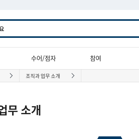
수어/점자
참여
조직과 업무 소개
바로가기
바로가기
업무 소개