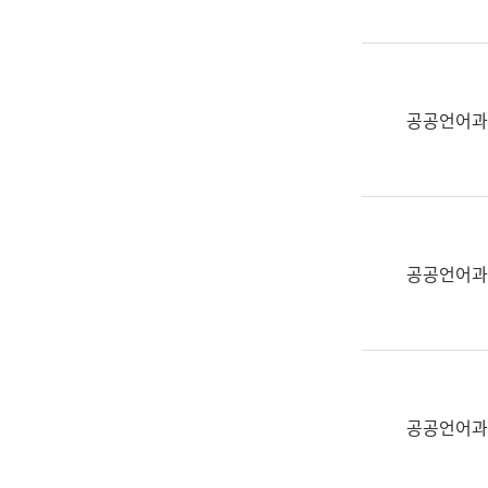
(부
획
서
운
명,
영
직
과
위/
공공언어과
공
직
공
급,
언
전
어
화,
과
담
교
공공언어과
당
육
업
연
무)
수
과
어
문
공공언어과
연
구