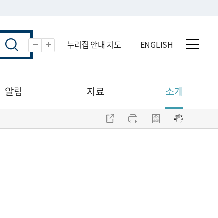
누리집 안내 지도
ENGLISH
전체 
축소
확대
알림
자료
소개
주소 복사
프린트
점자파일 내려받기
점자뷰어 보