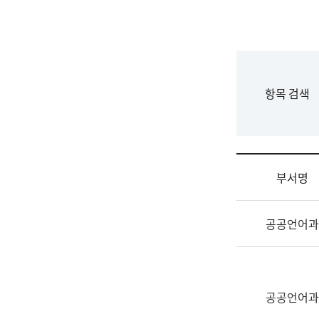
국
립
국
어
원
F
항목 검색
조
o
직
r
도
m
국
어
부서명
원
원
조
장
공공언어과
직
기
및
획
업
연
무
수
소
공공언어과
부
개
기