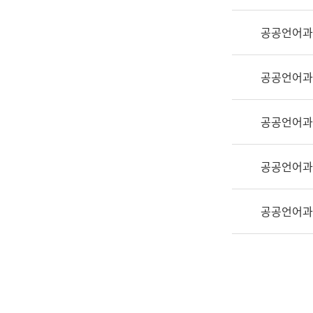
실
어
공공언어과
문
연
구
공공언어과
과
어
문
공공언어과
연
구
공공언어과
과
(사
전
공공언어과
팀)
언
어
정
보
과