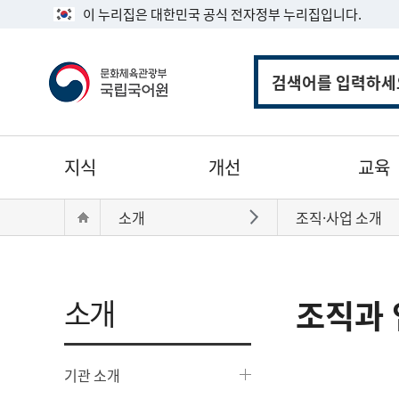
이 누리집은 대한민국 공식 전자정부 누리집입니다.
통
합
검
색
주
지식
개선
교육
메
뉴
현
Home
소개
조직·사업 소개
바로가기
재
위
치:
소개
조직과 
기관 소개