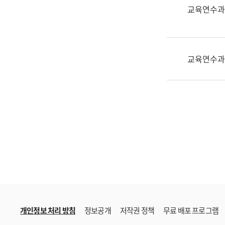
한
교육연수과
국
어
진
흥
교육연수과
과
수
어
점
자
진
흥
과
개인정보 처리 방침
정보공개
저작권 정책
무료 배포 프로그램