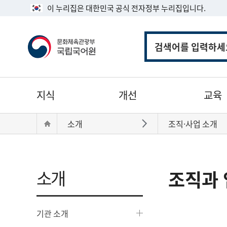
이 누리집은 대한민국 공식 전자정부 누리집입니다.
통
합
검
색
주
지식
개선
교육
메
뉴
현
Home
소개
조직·사업 소개
바로가기
재
위
치:
소개
조직과 
기관 소개