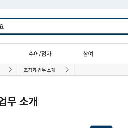
수어/점자
참여
조직과 업무 소개
바로가기
바로가기
업무 소개