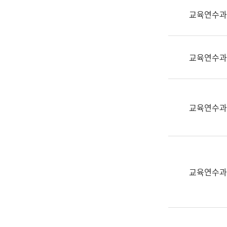
실
교육연수과
어
문
연
구
교육연수과
과
어
문
연
교육연수과
구
과
(사
전
팀)
교육연수과
언
어
정
보
과