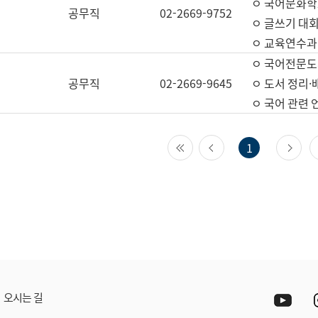
ㅇ 국어문화학
공무직
02-2669-9752
ㅇ 글쓰기 대회
ㅇ 교육연수과
ㅇ 국어전문도
공무직
02-2669-9645
ㅇ 도서 정리·
ㅇ 국어 관련
첫 페이지
이전 페이지
다
1
Yout
오시는 길