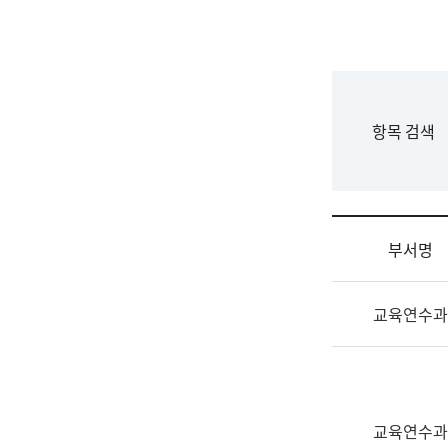
국
립
국
어
원
F
항목 검색
조
o
직
r
도
m
국
어
부서명
원
원
조
장
교육연수과
직
기
및
획
업
연
무
수
소
부
교육연수과
개
기