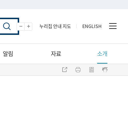
누리집 안내 지도
ENGLISH
전체 
축소
확대
알림
자료
소개
주소 복사
프린트
점자파일 내려받기
점자뷰어 보