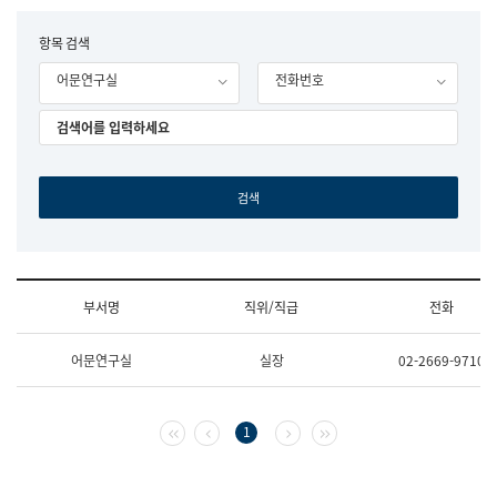
립
국
F
항목 검색
어
o
원
어문연구실
전화번호
r
조
m
직
도
국
어
원
원
장
기
획
연
수
부서명
직위/직급
전화
부
기
조
획
어문연구실
실장
02-2669-9710
직
운
및
영
업
과
무
공
첫 페이지
이전 페이지
다음 페이지
마지막 페이지
1
소
공
개
언
(부
어
서
과