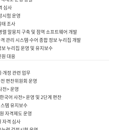
격 심사
검정시험 운영
실태 조사
병렬 말뭉치 구축 및 점역 소프트웨어 개발
격 관리 시스템·수어 종합 정보 누리집 개발
정보 누리집 운영 및 유지보수
민원 대응
제·개정 관련 업무
사전 편찬위원회 운영
사전> 운영
한국어 사전> 운영 및 2단계 편찬
시스템 유지보수
원 자격제도 운영
원 자격 심사
육능력 검정시험 운영