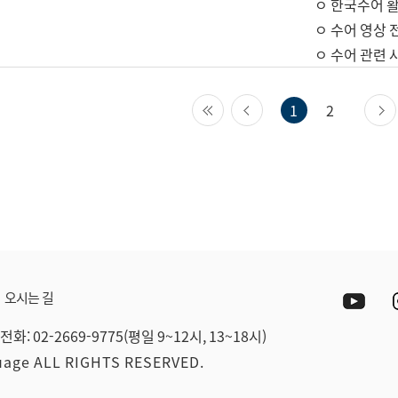
ㅇ 한국수어 활
ㅇ 수어 영상 
ㅇ 수어 관련 
첫 페이지
이전 페이지
1
2
Yout
오시는 길
전화: 02-2669-9775(평일 9~12시, 13~18시)
guage ALL RIGHTS RESERVED.