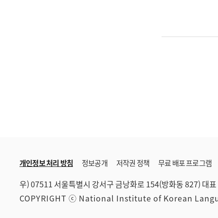
개인정보 처리 방침
정보공개
저작권 정책
무료 배포 프로그램
우) 07511 서울특별시 강서구 금낭화로 154(방화동 827)
대표 
COPYRIGHT ⓒ National Institute of Korean Lan