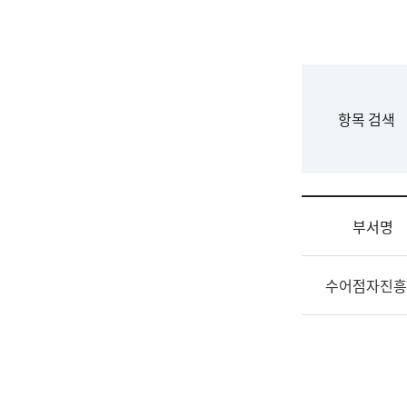
국
립
국
어
원
F
항목 검색
조
o
직
r
도
m
국
어
부서명
원
원
조
장
수어점자진흥
직
기
및
획
업
연
무
수
소
부
개
기