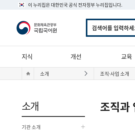
이 누리집은 대한민국 공식 전자정부 누리집입니다.
통
합
검
색
주
지식
개선
교육
메
뉴
현
Home
소개
조직·사업 소개
바로가기
재
위
치:
소개
조직과 
기관 소개