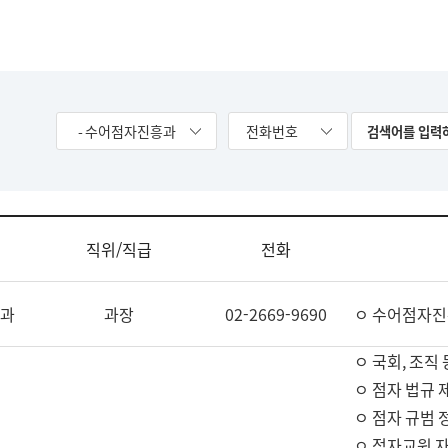
- 수어점자진흥과
전화번호
직위/직급
전화
과
과장
02-2669-9690
ㅇ 수어점자진
ㅇ 국회, 조직 
ㅇ 점자 법규 
ㅇ 점자 규범 
ㅇ 점자교원 