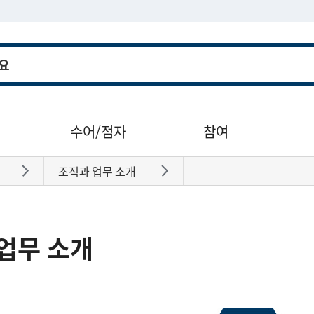
수어/점자
참여
조직과 업무 소개
바로가기
바로가기
업무 소개