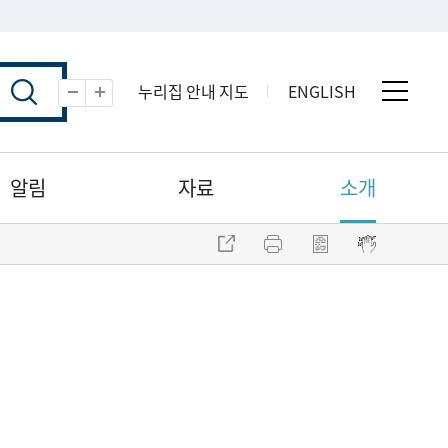
누리집 안내 지도
ENGLISH
전체 
축소
확대
알림
자료
소개
주소 복사
프린트
점자파일 내려받기
점자뷰어 보