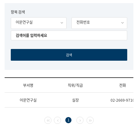
립
국
F
항목 검색
어
o
원
어문연구실
전화번호
r
조
m
직
도
국
어
원
원
장
기
획
연
수
부서명
직위/직급
전화
부
기
조
획
어문연구실
실장
02-2669-9710
직
운
및
영
업
과
무
공
첫 페이지
이전 페이지
다음 페이지
마지막 페이지
1
소
공
개
언
(부
어
서
과