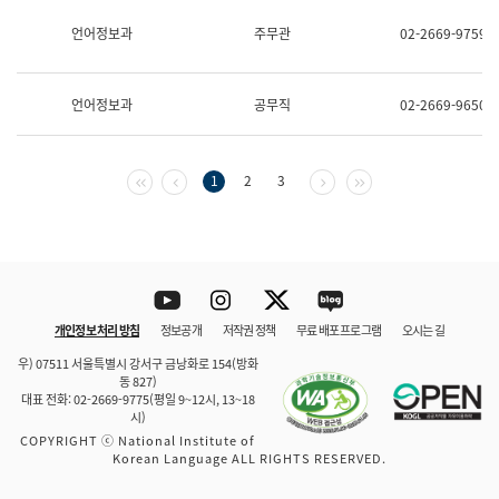
보
과
언어정보과
주무관
02-2669-9759
한
국
어
언어정보과
공무직
02-2669-9650
진
흥
과
수
첫 페이지
이전 페이지
다음 페이지
마지막 페이지
1
2
3
어
점
자
진
흥
과
Youtube
Instagram
Twitter
blog
개인정보 처리 방침
정보공개
저작권 정책
무료 배포 프로그램
오시는 길
바로 가기
문체부와 소속기관
우) 07511 서울특별시 강서구 금낭화로 154(방화
동 827)
대표 전화: 02-2669-9775(평일 9~12시, 13~18
시)
COPYRIGHT ⓒ National Institute of
Korean Language ALL RIGHTS RESERVED.