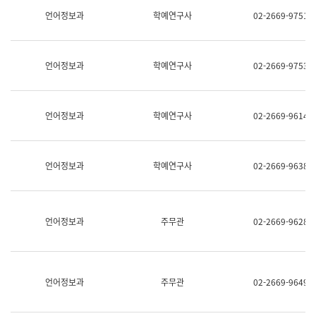
명,
교
언어정보과
학예연구사
02-2669-9751
직
육
위/
연
직
수
급,
과
언어정보과
학예연구사
02-2669-9753
전
어
화,
문
담
연
당
구
언어정보과
학예연구사
02-2669-9614
업
실
무)
어
문
연
언어정보과
학예연구사
02-2669-9638
구
과
어
문
연
언어정보과
주무관
02-2669-9628
구
과
(사
전
팀)
언어정보과
주무관
02-2669-9649
언
어
정