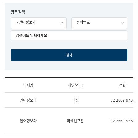
립
국
F
항목 검색
어
o
원
- 언어정보과
전화번호
r
조
m
직
도
국
어
원
원
장
기
획
연
수
부서명
직위/직급
전화
부
기
조
획
언어정보과
과장
02-2669-9750
직
운
및
영
업
과
무
공
언어정보과
학예연구관
02-2669-9754
소
공
개
언
(부
어
서
과