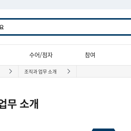
수어/점자
참여
조직과 업무 소개
바로가기
바로가기
업무 소개