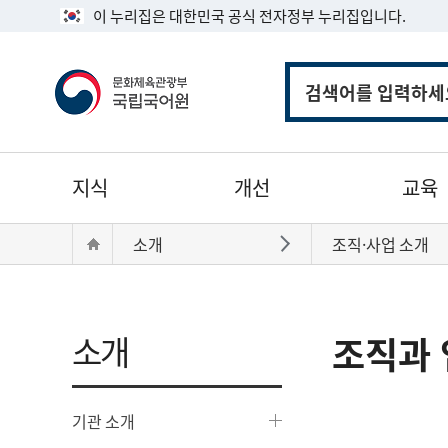
이 누리집은 대한민국 공식 전자정부 누리집입니다.
통
합
검
색
주
지식
개선
교육
메
뉴
현
Home
소개
조직·사업 소개
바로가기
재
위
치:
소개
조직과 
기관 소개