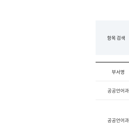
국
립
국
어
원
F
항목 검색
조
o
직
r
도
m
국
어
부서명
원
원
조
장
공공언어과
직
기
및
획
업
연
무
수
소
공공언어과
부
개
기