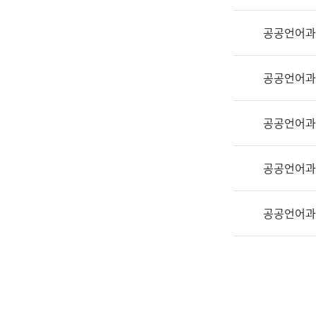
실
어
공공언어과
문
연
구
공공언어과
과
어
문
공공언어과
연
구
공공언어과
과
(사
전
공공언어과
팀)
언
어
정
보
과