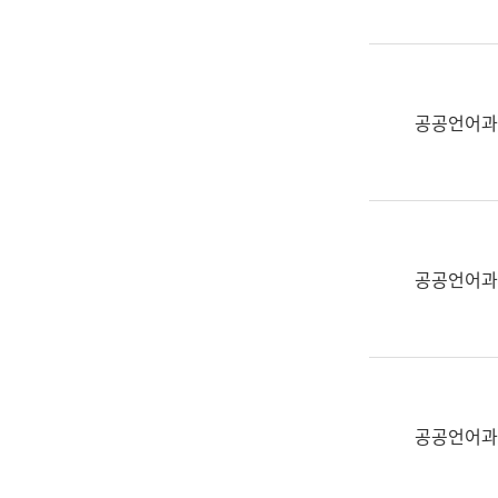
(부
획
서
운
명,
영
직
과
위/
공공언어과
공
직
공
급,
언
전
어
화,
과
담
교
공공언어과
당
육
업
연
무)
수
과
어
문
공공언어과
연
구