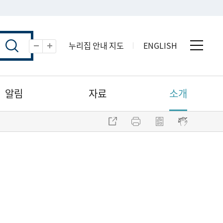
누리집 안내 지도
ENGLISH
전체 
축소
확대
알림
자료
소개
주소 복사
프린트
점자파일 내려받기
점자뷰어 보