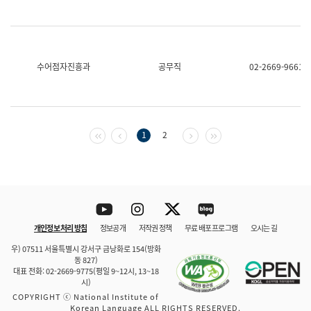
수어점자진흥과
공무직
02-2669-9661
첫 페이지
이전 페이지
다음 페이지
마지막 페이지
1
2
Youtube
Instagram
Twitter
blog
개인정보 처리 방침
정보공개
저작권 정책
무료 배포 프로그램
오시는 길
바로 가기
문체부와 소속기관
우) 07511 서울특별시 강서구 금낭화로 154(방화
동 827)
대표 전화: 02-2669-9775(평일 9~12시, 13~18
시)
COPYRIGHT ⓒ National Institute of
Korean Language ALL RIGHTS RESERVED.