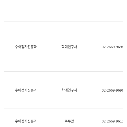
명,
교
직
육
위/
연
직
수
급,
과
전
어
화,
문
담
연
당
구
수어점자진흥과
학예연구사
02-2669-9698
업
실
무)
어
문
연
구
과
어
문
연
수어점자진흥과
학예연구사
02-2669-9696
구
과
(사
전
팀)
언
어
수어점자진흥과
주무관
02-2669-9613
정