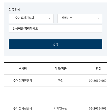
립
국
F
항목 검색
어
o
원
- 수어점자진흥과
전화번호
r
조
m
직
도
국
어
원
원
장
기
획
연
수
부서명
직위/직급
전화
부
기
조
획
수어점자진흥과
과장
02-2669-9690
직
운
및
영
업
과
무
공
소
공
개
언
(부
어
수어점자진흥과
학예연구관
02-2669-9691
서
과