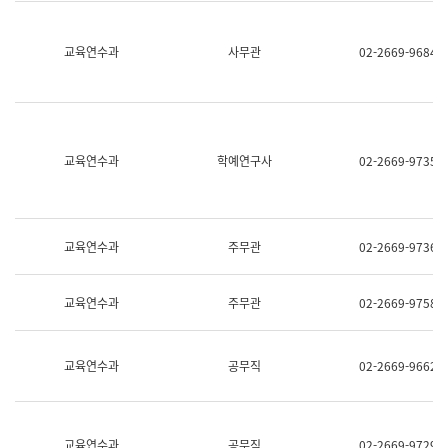
명,
교
직
육
위/
연
교육연수과
사무관
02-2669-9684
직
수
급,
과
전
어
화,
문
담
연
당
구
교육연수과
학예연구사
02-2669-9735
업
실
무)
어
문
연
구
교육연수과
주무관
02-2669-9736
과
어
문
교육연수과
주무관
02-2669-9758
연
구
과
(사
교육연수과
공무직
02-2669-9662
전
팀)
언
어
정
교육연수과
공무직
02-2669-9729