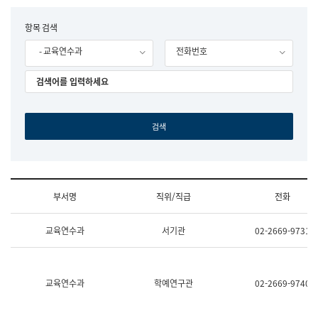
립
국
F
항목 검색
어
o
원
- 교육연수과
전화번호
r
조
m
직
도
국
어
원
원
장
기
획
연
수
부서명
직위/직급
전화
부
기
조
획
교육연수과
서기관
02-2669-9731
직
운
및
영
업
과
무
공
소
공
교육연수과
학예연구관
02-2669-9740
개
언
(부
어
서
과