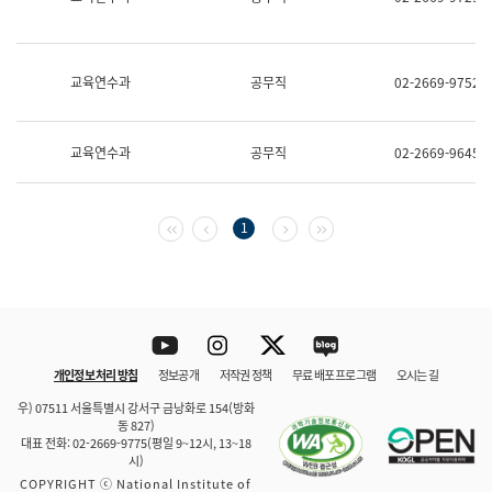
보
과
한
국
교육연수과
공무직
02-2669-9752
어
진
흥
과
교육연수과
공무직
02-2669-9645
수
어
점
자
첫 페이지
이전 페이지
다음 페이지
마지막 페이지
1
진
흥
과
Youtube
Instagram
Twitter
blog
개인정보 처리 방침
정보공개
저작권 정책
무료 배포 프로그램
오시는 길
바로 가기
문체부와 소속기관
우) 07511 서울특별시 강서구 금낭화로 154(방화
동 827)
대표 전화: 02-2669-9775(평일 9~12시, 13~18
시)
COPYRIGHT ⓒ National Institute of