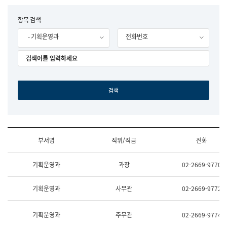
립
국
F
항목 검색
어
o
원
- 기획운영과
전화번호
r
조
m
직
도
국
어
원
원
장
기
획
연
수
부서명
직위/직급
전화
부
기
조
획
기획운영과
과장
02-2669-9770
직
운
및
영
업
과
기획운영과
사무관
02-2669-9772
무
공
소
공
개
언
기획운영과
주무관
02-2669-9774
(부
어
서
과