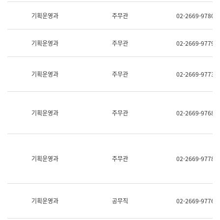
명,
교
직
기획운영과
주무관
02-2669-9780
육
위/
연
직
수
급,
과
기획운영과
주무관
02-2669-9779
전
어
화,
문
담
연
당
기획운영과
주무관
02-2669-9773
구
업
실
무)
어
문
연
기획운영과
주무관
02-2669-9768
구
과
어
문
연
구
기획운영과
주무관
02-2669-9778
과
(사
전
팀)
언
기획운영과
공무직
02-2669-9776
어
정