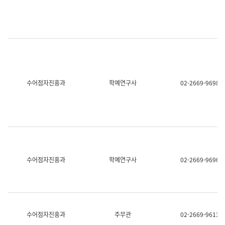
명,
교
직
육
위/
연
직
수
급,
과
전
어
화,
문
담
연
당
구
수어점자진흥과
학예연구사
02-2669-9698
업
실
무)
어
문
연
구
과
어
문
연
수어점자진흥과
학예연구사
02-2669-9696
구
과
(사
전
팀)
언
어
수어점자진흥과
주무관
02-2669-9613
정