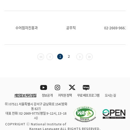
수어점자진흥과
공무직
02-2669-9661
첫 페이지
이전 페이지
다음 페이지
마지막 페이지
1
2
Youtube
Instagram
Twitter
blog
개인정보 처리 방침
정보공개
저작권 정책
무료 배포 프로그램
오시는 길
바로 가기
문체부와 소속기관
우) 07511 서울특별시 강서구 금낭화로 154(방화
동 827)
대표 전화: 02-2669-9775(평일 9~12시, 13~18
시)
COPYRIGHT ⓒ National Institute of
Korean Language ALL RIGHTS RESERVED.