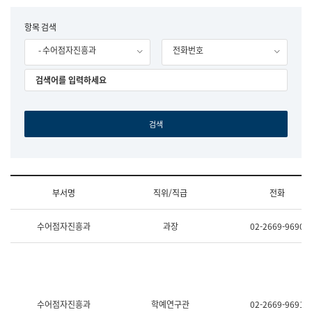
립
국
F
항목 검색
어
o
원
- 수어점자진흥과
전화번호
r
조
m
직
도
국
어
원
원
장
기
획
연
수
부서명
직위/직급
전화
부
기
조
획
수어점자진흥과
과장
02-2669-9690
직
운
및
영
업
과
무
공
소
공
개
언
(부
어
수어점자진흥과
학예연구관
02-2669-9691
서
과