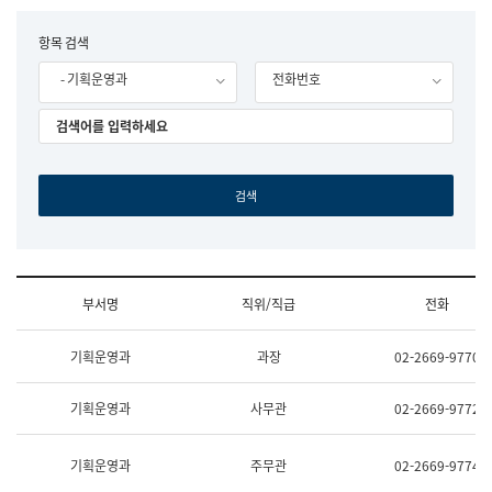
립
국
F
항목 검색
어
o
원
- 기획운영과
전화번호
r
조
m
직
도
국
어
원
원
장
기
획
연
수
부서명
직위/직급
전화
부
기
조
획
기획운영과
과장
02-2669-9770
직
운
및
영
업
과
기획운영과
사무관
02-2669-9772
무
공
소
공
개
언
기획운영과
주무관
02-2669-9774
(부
어
서
과