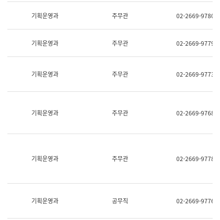
명,
교
직
기획운영과
주무관
02-2669-9780
육
위/
연
직
수
급,
과
기획운영과
주무관
02-2669-9779
전
어
화,
문
담
연
당
기획운영과
주무관
02-2669-9773
구
업
실
무)
어
문
연
기획운영과
주무관
02-2669-9768
구
과
어
문
연
구
기획운영과
주무관
02-2669-9778
과
(사
전
팀)
언
기획운영과
공무직
02-2669-9776
어
정